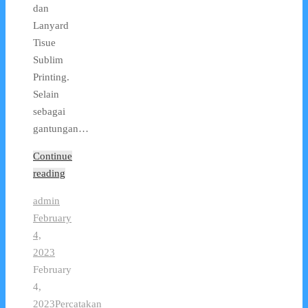
dan
Lanyard
Tisue
Sublim
Printing.
Selain
sebagai
gantungan…
Continue
reading
admin
February
4,
2023
February
4,
2023
Percatakan