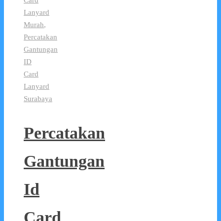
Lanyard
Murah
,
Percatakan
Gantungan
ID
Card
Lanyard
Surabaya
Percatakan
Gantungan
Id
Card