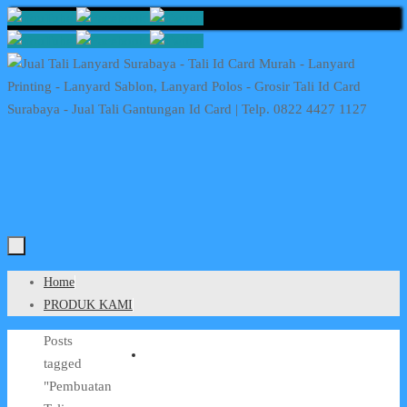
Skip
to
content
Skip
Home
to
PRODUK KAMI
content
Home
Posts
tagged
"Pembuatan