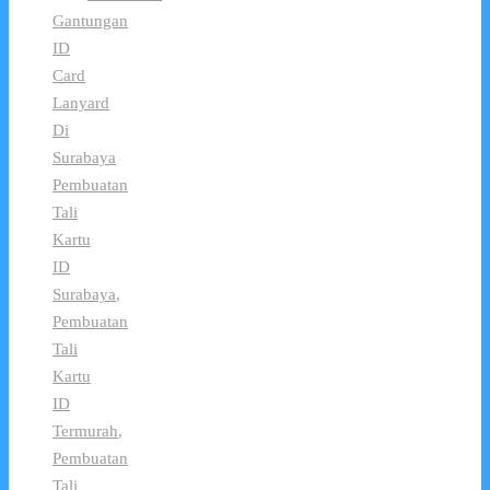
Gantungan
ID
Card
Lanyard
Di
Surabaya
Pembuatan
Tali
Kartu
ID
Surabaya
,
Pembuatan
Tali
Kartu
ID
Termurah
,
Pembuatan
Tali