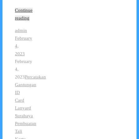
Continue
reading
admin
February
4,
2023
February
4,
2023
Percatakan
Gantungan
ID
Card
Lanyard
Surabaya
Pembuatan
Tali