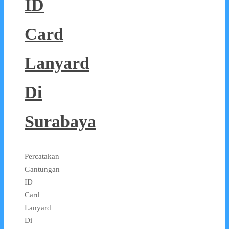
ID
Card
Lanyard
Di
Surabaya
Percatakan
Gantungan
ID
Card
Lanyard
Di