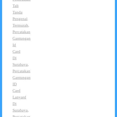
Tali
Tanda
Pengenal
Termurah
,
Percatakan
Gantungan
Id
Card
Di
Surabaya
,
Percatakan
Gantungan
ID
Card
Lanyard
Di
Surabaya
,
Percatakan