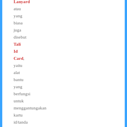
Lanyard
atau
yang
biasa
juga
disebut
Tali
Id
Card
,
yaitu
alat
bantu
yang
berfungsi
untuk
menggantungakan
kartu
id/tanda