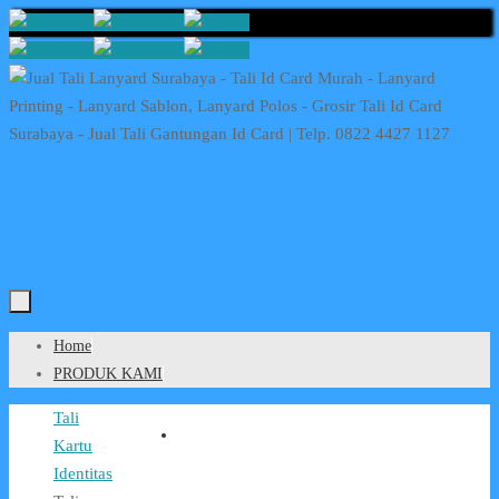
Skip
to
content
Skip
Home
to
PRODUK KAMI
content
Home
Tali
Kartu
Identitas