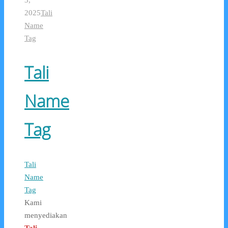
3,
2025
Tali
Name
Tag
Tali
Name
Tag
Tali
Name
Tag
Kami
menyediakan
Tali