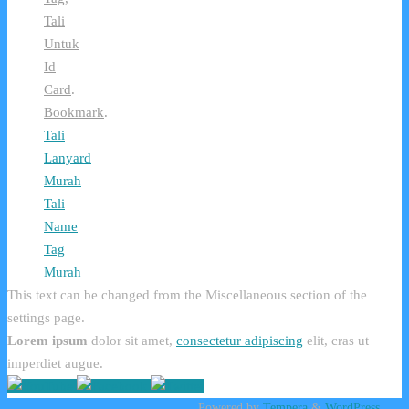
Tali
Untuk
Id
Card
.
Bookmark
.
Tali
Lanyard
Murah
Tali
Name
Tag
Murah
This text can be changed from the Miscellaneous section of the
settings page.
Lorem ipsum
dolor sit amet,
consectetur adipiscing
elit, cras ut
imperdiet augue.
Powered by
Tempera
&
WordPress.