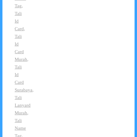
Tag
,
Tali
Id
Card
,
Tali
Id
Card
Murah
,
Tali
Id
Card
Surabaya
,
Tali
Lanyard
Murah
,
Tali
Name
Tag
,