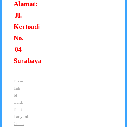
Alamat:
Jl.
Kertoadi
No.
04
Surabaya
Bikin
Tali
Id
Card
,
Buat
Lanyard
,
Cetak