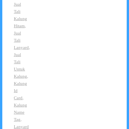
Jual
Tali
Kalung
Hitam
,
Jual
Tali
Lanyard
,
Jual
Tali
Untuk
Kalung
,
Kalung
Id
Card
,
Kalung
Name
Tag
,
Lanyard