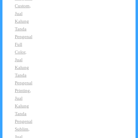
Custom
,
Jual
Kalung
Tanda
Pengenal
Full
Color
,
Jual
Kalung
Tanda
Pengenal
Printing
,
Jual
Kalung
Tanda
Pengenal
Sublim
,
Jual