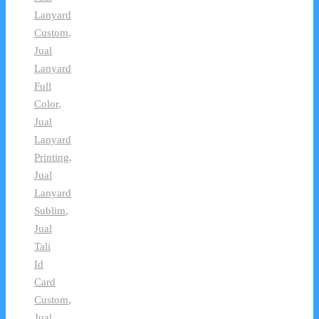
Lanyard
Custom
,
Jual
Lanyard
Full
Color
,
Jual
Lanyard
Printing
,
Jual
Lanyard
Sublim
,
Jual
Tali
Id
Card
Custom
,
Jual