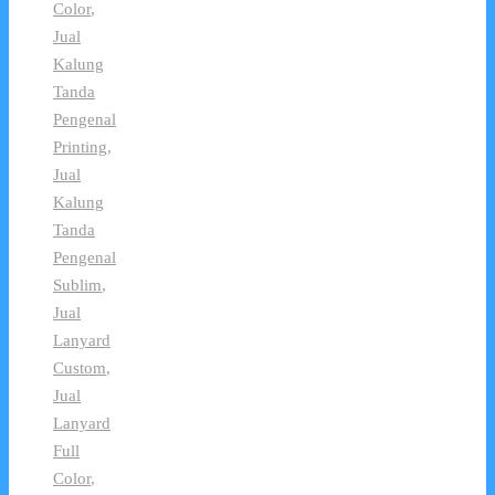
Color
,
Jual
Kalung
Tanda
Pengenal
Printing
,
Jual
Kalung
Tanda
Pengenal
Sublim
,
Jual
Lanyard
Custom
,
Jual
Lanyard
Full
Color
,