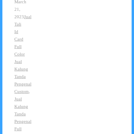
March
21,
2023
Jual
Tali
Id
Card
Full
Color
Jual
Kalung
Tanda
Pengenal
Custom
,
Jual
Kalung
Tanda
Pengenal
Full