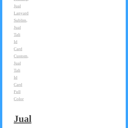
Jual
Lanyard
Sublim
,
Jual
Tali
Id
Card
Custom
,
Jual
Tali
Id
Card
Full
Color
Jual