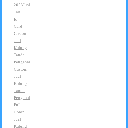
2023
Jual
Tali
Id
Card
Custom
Jual
Kalung
Tanda
Pengenal
Custom
,
Jual
Kalung
Tanda
Pengenal
Full
Color
,
Jual
Kalung