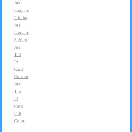
Jual
Lanyard
Printing
,
Jual
Lanyard
Sublim
,
Jual
Tali
Id
Card
Custom
,
Jual
Tali
Id
Card
Full
Color