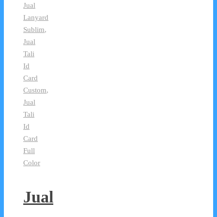
Jual
Lanyard
Sublim
,
Jual
Tali
Id
Card
Custom
,
Jual
Tali
Id
Card
Full
Color
Jual