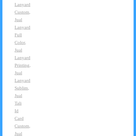
Lanyard
Custom
,
Jual
Lanyard
Full
Color
,
Jual
Lanyard
Printing
,
Jual
Lanyard
Sublim
,
Jual
Tali
Id
Card
Custom
,
Jual