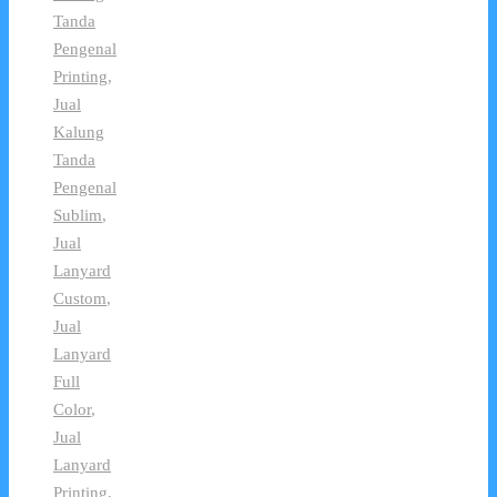
Tanda
Pengenal
Printing
,
Jual
Kalung
Tanda
Pengenal
Sublim
,
Jual
Lanyard
Custom
,
Jual
Lanyard
Full
Color
,
Jual
Lanyard
Printing
,