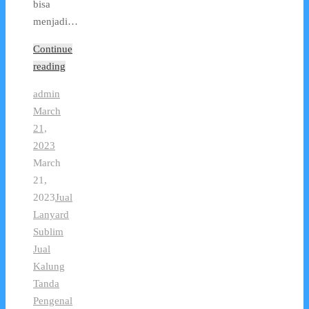
bisa
menjadi…
Continue
reading
admin
March
21,
2023
March
21,
2023
Jual
Lanyard
Sublim
Jual
Kalung
Tanda
Pengenal