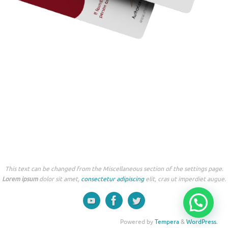
This text can be changed from the Miscellaneous section of the settings page.
Lorem ipsum
dolor sit amet,
consectetur adipiscing
elit, cras ut imperdiet augue.
Powered by
Tempera
&
WordPress.