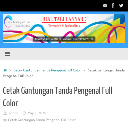
Skip
to
content
Home
Cetak Gantungan Tanda Pengenal Full Color
Cetak Gantungan Tanda
Pengenal Full Color
Cetak Gantungan Tanda Pengenal Full
Color
admin
May 2, 2020
Cetak Gantungan Tanda Pengenal Full Color