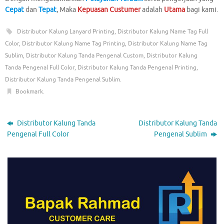
Cepat
dan
Tepat
, Maka
Kepuasan Custumer
adalah
Utama
bagi kami.
Distributor Kalung Lanyard Printing
,
Distributor Kalung Name Tag Full
Color
,
Distributor Kalung Name Tag Printing
,
Distributor Kalung Name Tag
Sublim
,
Distributor Kalung Tanda Pengenal Custom
,
Distributor Kalung
Tanda Pengenal Full Color
,
Distributor Kalung Tanda Pengenal Printing
,
Distributor Kalung Tanda Pengenal Sublim
.
Bookmark
.
Distributor Kalung Tanda
Distributor Kalung Tanda
Pengenal Full Color
Pengenal Sublim