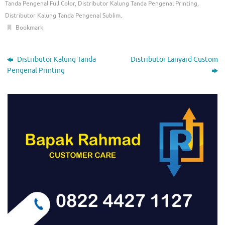
Tanda Pengenal Full Color
,
Distributor Kalung Tanda Pengenal Printing
,
Distributor Kalung Tanda Pengenal Sublim
.
Bookmark
.
Distributor Kalung Tanda
Distributor Lanyard Custom
Pengenal Printing