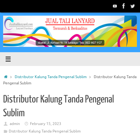
Skip
to
content
Home
Distributor Kalung Tanda Pengenal Sublim
Distributor Kalung Tanda
Pengenal Sublim
Distributor Kalung Tanda Pengenal
Sublim
admin
February 15, 2023
Distributor Kalung Tanda Pengenal Sublim