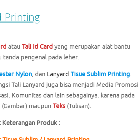
d Printing
ard
atau
Tali Id Card
yang merupakan alat bantu
 tanda pengenal pada leher.
ester Nylon
, dan
Lanyard
Tisue Sublim Printing
.
ngsi Tali Lanyard juga bisa menjadi Media Promosi
sasi, Komunitas dan lain sebagainya. karena pada
o
(Gambar) maupun
Teks
(Tulisan).
t Keterangan Produk :
 Tisue Sublim / Lanyard Printing