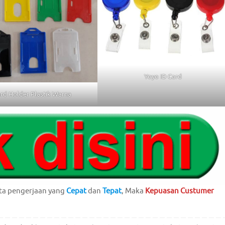
Yoyo ID Card
rd Holder Plastik Warna
ta pengerjaan yang
Cepat
dan
Tepat
, Maka
Kepuasan Custumer