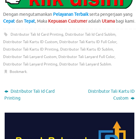
Dengan mengutamankan
Pelayanan Terbaik
serta pengerjaan yang
Cepat
dan
Tepat
, Maka
Kepuasan Custumer
adalah
Utama
bagi kami.
Distributor Tali Id Card Printing
,
Distributor Tali Id Card Sublim
,
Distributor Tali Kartu ID Custom
,
Distributor Tali Kartu ID Full Color
,
Distributor Tali Kartu ID Printing
,
Distributor Tali Kartu ID Sublim
,
Distributor Tali Lanyard Custom
,
Distributor Tali Lanyard Full Color
,
Distributor Tali Lanyard Printing
,
Distributor Tali Lanyard Sublim
.
Bookmark
.
Distributor Tali Id Card
Distributor Tali Kartu ID
Printing
Custom