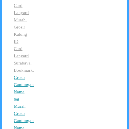
Card
Lanyard
Murah
,
Grosir
Kalung
ID
Card
Lanyard
Surabaya
.
Bookmark
.
Grosir
Gantungan
Name
tag
Murah
Grosir
Gantungan
Name