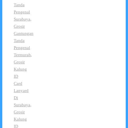
Tanda
Pengenal
Surabaya
,
Grosir
Gantungan
Tanda
Pengenal
Termurah
,
Grosir
Kalung
ID
Card
Lanyard
Di
Surabaya
,
Grosir
Kalung
ID