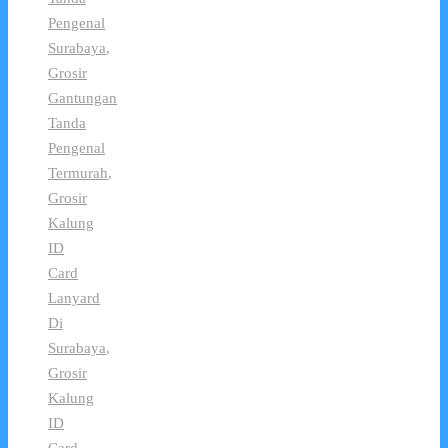
Pengenal
Surabaya
,
Grosir
Gantungan
Tanda
Pengenal
Termurah
,
Grosir
Kalung
ID
Card
Lanyard
Di
Surabaya
,
Grosir
Kalung
ID
Card