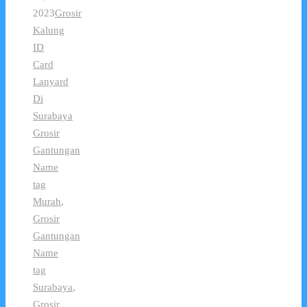
2023
Grosir
Kalung
ID
Card
Lanyard
Di
Surabaya
Grosir
Gantungan
Name
tag
Murah
,
Grosir
Gantungan
Name
tag
Surabaya
,
Grosir