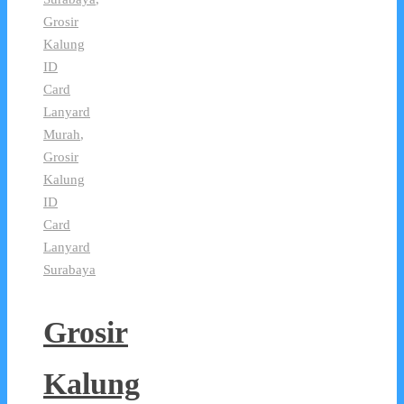
Grosir
Kalung
ID
Card
Lanyard
Murah
,
Grosir
Kalung
ID
Card
Lanyard
Surabaya
Grosir
Kalung