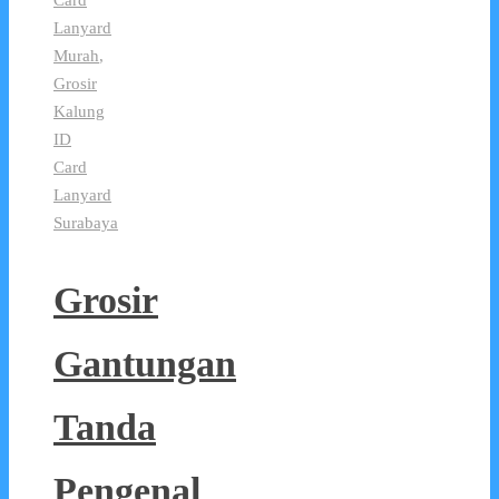
Lanyard
Murah
,
Grosir
Kalung
ID
Card
Lanyard
Surabaya
Grosir
Gantungan
Tanda
Pengenal