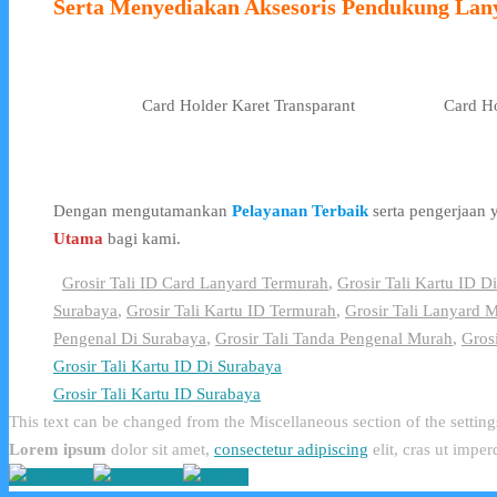
Serta Menyediakan Aksesoris Pendukung Lan
Card Holder Karet Transparant
Card Ho
Dengan mengutamankan
Pelayanan Terbaik
serta pengerjaan
Utama
bagi kami.
Grosir Tali ID Card Lanyard Termurah
,
Grosir Tali Kartu ID D
Surabaya
,
Grosir Tali Kartu ID Termurah
,
Grosir Tali Lanyard 
Pengenal Di Surabaya
,
Grosir Tali Tanda Pengenal Murah
,
Gros
Grosir Tali Kartu ID Di Surabaya
Grosir Tali Kartu ID Surabaya
This text can be changed from the Miscellaneous section of the setting
Lorem ipsum
dolor sit amet,
consectetur adipiscing
elit, cras ut imper