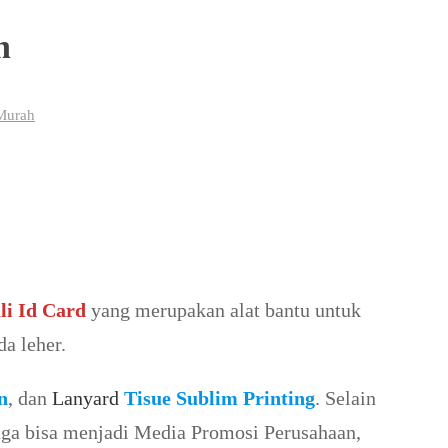
h
 Murah
li Id Card
yang merupakan alat bantu untuk
a leher.
n
, dan
Lanyard
Tisue Sublim Printing
. Selain
juga bisa menjadi Media Promosi Perusahaan,