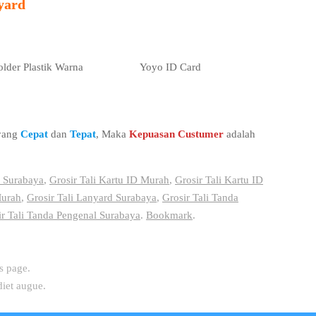
yard
lder Plastik Warna
Yoyo ID Card
 yang
Cepat
dan
Tepat
, Maka
Kepuasan Custumer
adalah
i Surabaya
,
Grosir Tali Kartu ID Murah
,
Grosir Tali Kartu ID
Murah
,
Grosir Tali Lanyard Surabaya
,
Grosir Tali Tanda
ir Tali Tanda Pengenal Surabaya
.
Bookmark
.
s page.
diet augue.