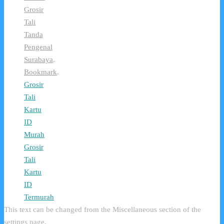
Grosir
Tali
Tanda
Pengenal
Surabaya
.
Bookmark
.
Grosir
Tali
Kartu
ID
Murah
Grosir
Tali
Kartu
ID
Termurah
This text can be changed from the Miscellaneous section of the
settings page.