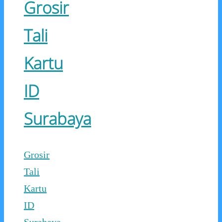
Grosir
Tali
Kartu
ID
Surabaya
Grosir
Tali
Kartu
ID