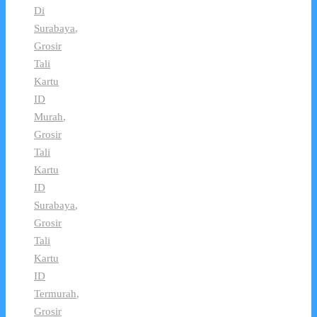
Di
Surabaya
,
Grosir
Tali
Kartu
ID
Murah
,
Grosir
Tali
Kartu
ID
Surabaya
,
Grosir
Tali
Kartu
ID
Termurah
,
Grosir