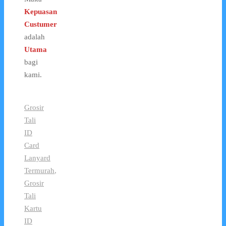
Kepuasan
Custumer
adalah
Utama
bagi
kami.
Grosir
Tali
ID
Card
Lanyard
Termurah
,
Grosir
Tali
Kartu
ID