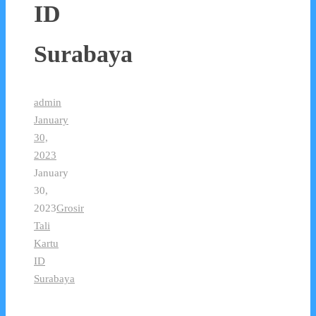
ID
Surabaya
admin
January
30,
2023
January
30,
2023
Grosir
Tali
Kartu
ID
Surabaya