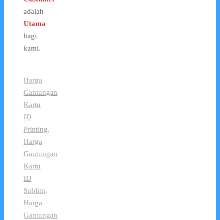
adalah
Utama
bagi
kami.
Harga
Gantungan
Kartu
ID
Printing
,
Harga
Gantungan
Kartu
ID
Sublim
,
Harga
Gantungan