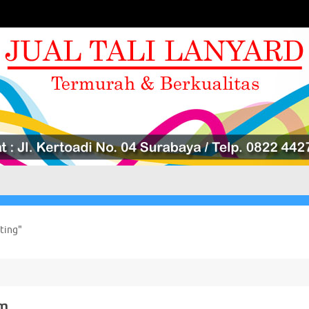
ting"
im