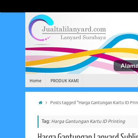
Skip
to
content
Skip
Home
PRODUK KAMI
to
content
Home
Posts tagged "Harga Gantungan Kartu ID Prin
Tag:
Harga Gantungan Kartu ID Printing
Harga Gantungan Lanyard Subl