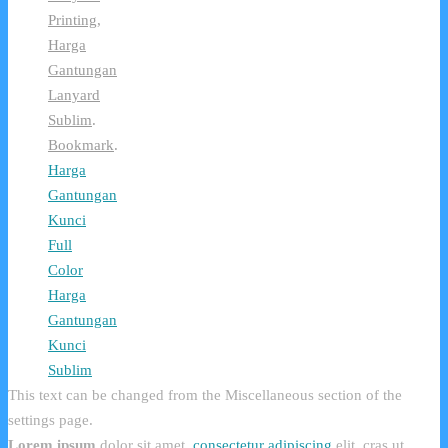
Printing
,
Harga
Gantungan
Lanyard
Sublim
.
Bookmark
.
Harga
Gantungan
Kunci
Full
Color
Harga
Gantungan
Kunci
Sublim
This text can be changed from the Miscellaneous section of the
settings page.
Lorem ipsum
dolor sit amet,
consectetur adipiscing
elit, cras ut