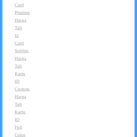
Card
Printing
,
Harga
Tali
Id
Card
Sublim
,
Harga
Tali
Kartu
ID
Custom
,
Harga
Tali
Kartu
ID
Full
Color
.