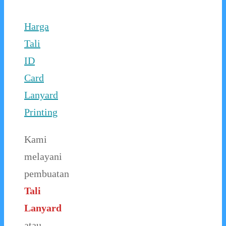
Harga
Tali
ID
Card
Lanyard
Printing
Kami
melayani
pembuatan
Tali
Lanyard
atau