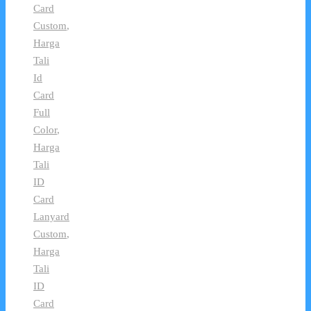
Card
Custom
,
Harga
Tali
Id
Card
Full
Color
,
Harga
Tali
ID
Card
Lanyard
Custom
,
Harga
Tali
ID
Card