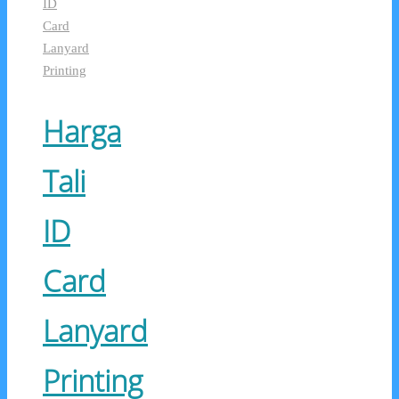
ID
Card
Lanyard
Printing
Harga
Tali
ID
Card
Lanyard
Printing