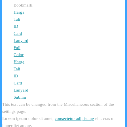
Bookmark
.
Harga
Tali
ID
Card
Lanyard
Full
Color
Harga
Tali
ID
Card
Lanyard
Sublim
This text can be changed from the Miscellaneous section of the
settings page.
Lorem ipsum
dolor sit amet,
consectetur adipiscing
elit, cras ut
imperdiet augue.