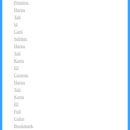
Printing
,
Harga
Tali
Id
Card
Sublim
,
Harga
Tali
Kartu
ID
Custom
,
Harga
Tali
Kartu
ID
Full
Color
.
Bookmark
.