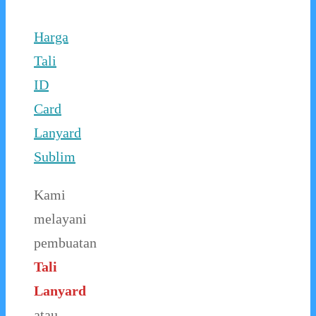
Harga
Tali
ID
Card
Lanyard
Sublim
Kami
melayani
pembuatan
Tali
Lanyard
atau