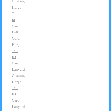
Custom
,
Harga
Tali
Id
Card
Full
Color
,
Harga
Tali
ID
Card
Lanyard
Custom
,
Harga
Tali
ID
Card
Lanyard