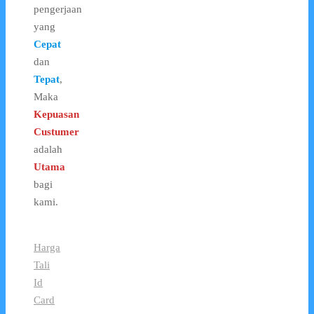
pengerjaan
yang
Cepat
dan
Tepat
,
Maka
Kepuasan
Custumer
adalah
Utama
bagi
kami.
Harga
Tali
Id
Card