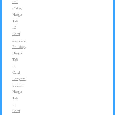
Full
Color
,
Harga
Tali
ID
Card
Lanyard
Printing
,
Harga
Tali
ID
Card
Lanyard
Sublim
,
Harga
Tali
Id
Card