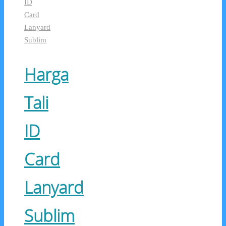
ID
Card
Lanyard
Sublim
Harga
Tali
ID
Card
Lanyard
Sublim