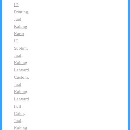
ID
Printing
,
Jual
Kalung
Kartu
ID
Sublim
,
Jual
Kalung
Lanyard
Custom
,
Jual
Kalung
Lanyard
Full
Color
,
Jual
Kalung