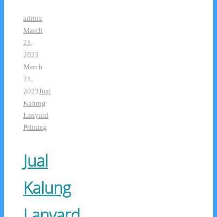
admin
March
21,
2023
March
21,
2023
Jual
Kalung
Lanyard
Printing
Jual
Kalung
Lanyard