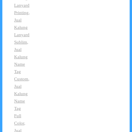
Lanyard
Printing
,
Jual
Kalung
Lanyard
Sublim
,
Jual
Kalung
Name
Tag
Custom
,
Jual
Kalung
Name
Tag
Full
Color
,
Jual