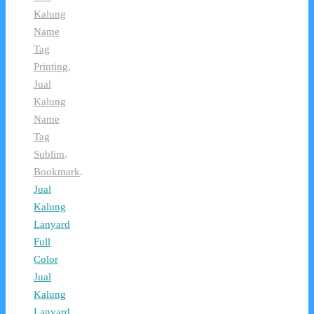
Kalung
Name
Tag
Printing
,
Jual
Kalung
Name
Tag
Sublim
.
Bookmark
.
Jual
Kalung
Lanyard
Full
Color
Jual
Kalung
Lanyard