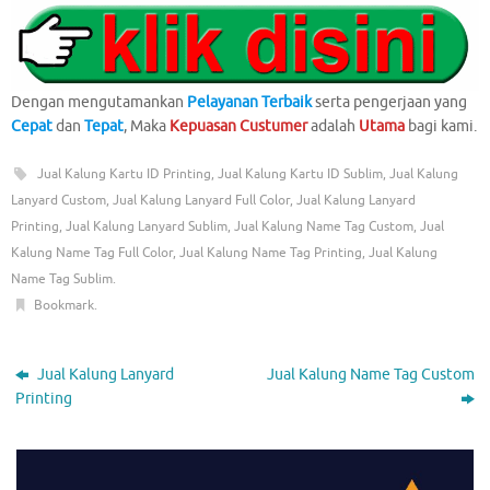
Dengan mengutamankan
Pelayanan Terbaik
serta pengerjaan yang
Cepat
dan
Tepat
, Maka
Kepuasan Custumer
adalah
Utama
bagi kami.
Jual Kalung Kartu ID Printing
,
Jual Kalung Kartu ID Sublim
,
Jual Kalung
Lanyard Custom
,
Jual Kalung Lanyard Full Color
,
Jual Kalung Lanyard
Printing
,
Jual Kalung Lanyard Sublim
,
Jual Kalung Name Tag Custom
,
Jual
Kalung Name Tag Full Color
,
Jual Kalung Name Tag Printing
,
Jual Kalung
Name Tag Sublim
.
Bookmark
.
Jual Kalung Lanyard
Jual Kalung Name Tag Custom
Printing