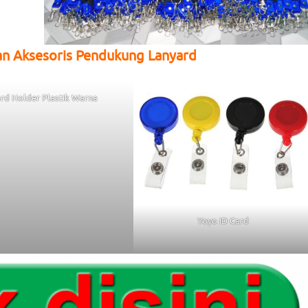
an Aksesoris Pendukung Lanyard
rd Holder Plastik Warna
Yoyo ID Card