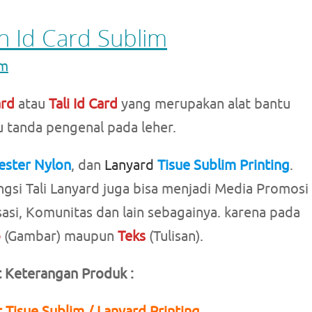
 Id Card Sublim
im
ard
atau
Tali Id Card
yang merupakan alat bantu
 tanda pengenal pada leher.
ester Nylon
, dan
Lanyard
Tisue Sublim Printing
.
ngsi Tali Lanyard juga bisa menjadi Media Promosi
sasi, Komunitas dan lain sebagainya. karena pada
o
(Gambar) maupun
Teks
(Tulisan).
t Keterangan Produk :
 Tisue Sublim / Lanyard Printing