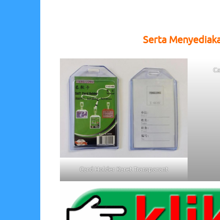
Serta Menyediak
Ca
Card Holder Karet Transparant