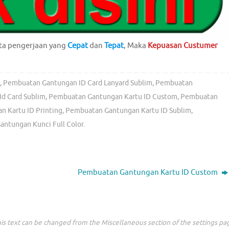
ta pengerjaan yang
Cepat
dan
Tepat
, Maka
Kepuasan Custumer
g
,
Pembuatan Gantungan ID Card Lanyard Sublim
,
Pembuatan
d Card Sublim
,
Pembuatan Gantungan Kartu ID Custom
,
Pembuatan
 Kartu ID Printing
,
Pembuatan Gantungan Kartu ID Sublim
,
ntungan Kunci Full Color
.
Pembuatan Gantungan Kartu ID Custom
is text can be changed from the Miscellaneous section of the settings pa