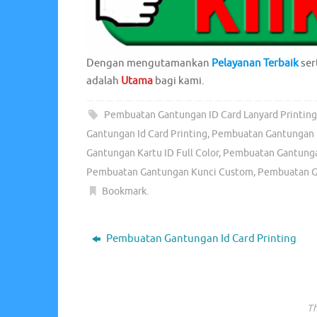
Dengan mengutamankan
Pelayanan Terbaik
ser
adalah
Utama
bagi kami.
Pembuatan Gantungan ID Card Lanyard Printin
Gantungan Id Card Printing
,
Pembuatan Gantungan I
Gantungan Kartu ID Full Color
,
Pembuatan Gantungan
Pembuatan Gantungan Kunci Custom
,
Pembuatan Ga
Bookmark
.
Pembuatan Gantungan Id Card Printing
Th