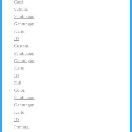
Card
Sublim
,
Pembuatan
Gantungan
Kartu
ID
Custom
,
Pembuatan
Gantungan
Kartu
ID
Full
Color
,
Pembuatan
Gantungan
Kartu
ID
Printing
,