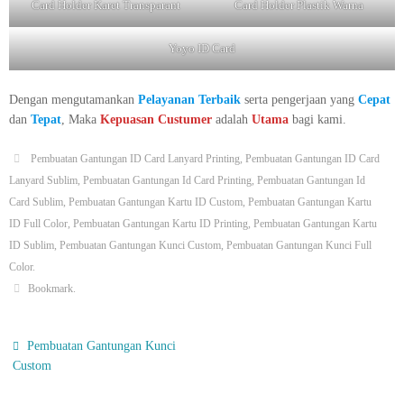
Card Holder Karet Transparant
Card Holder Plastik Warna
Yoyo ID Card
Dengan mengutamankan
Pelayanan Terbaik
serta pengerjaan yang
Cepat
dan
Tepat
, Maka
Kepuasan Custumer
adalah
Utama
bagi kami.
Pembuatan Gantungan ID Card Lanyard Printing
,
Pembuatan Gantungan ID Card
Lanyard Sublim
,
Pembuatan Gantungan Id Card Printing
,
Pembuatan Gantungan Id
Card Sublim
,
Pembuatan Gantungan Kartu ID Custom
,
Pembuatan Gantungan Kartu
ID Full Color
,
Pembuatan Gantungan Kartu ID Printing
,
Pembuatan Gantungan Kartu
ID Sublim
,
Pembuatan Gantungan Kunci Custom
,
Pembuatan Gantungan Kunci Full
Color
.
Bookmark
.
Pembuatan Gantungan Kunci
Custom