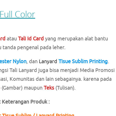
Full Color
ard
atau
Tali Id Card
yang merupakan alat bantu
 tanda pengenal pada leher.
ester Nylon
, dan
Lanyard
Tisue Sublim Printing
.
ngsi Tali Lanyard juga bisa menjadi Media Promosi
sasi, Komunitas dan lain sebagainya. karena pada
o
(Gambar) maupun
Teks
(Tulisan).
t Keterangan Produk :
 Tisue Sublim / Lanyard Printing