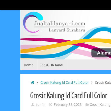
Skip
to
content
Skip
Home
PRODUK KAMI
to
content
Home
Grosir Kalung Id Card Full Color
Grosir Kal
Grosir Kalung Id Card Full Color
admin
February 28, 2023
Grosir Kalung 