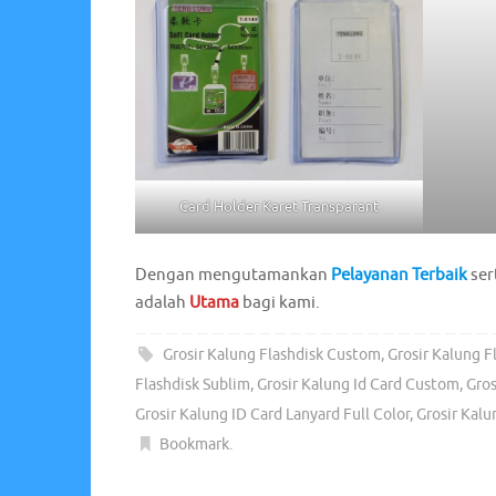
Card Holder Karet Transparant
Dengan mengutamankan
Pelayanan Terbaik
ser
adalah
Utama
bagi kami.
Grosir Kalung Flashdisk Custom
,
Grosir Kalung F
Flashdisk Sublim
,
Grosir Kalung Id Card Custom
,
Gros
Grosir Kalung ID Card Lanyard Full Color
,
Grosir Kalu
Bookmark
.