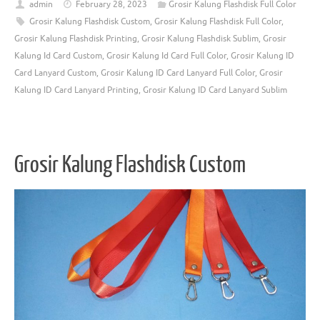
admin
February 28, 2023
Grosir Kalung Flashdisk Full Color
Grosir Kalung Flashdisk Custom
,
Grosir Kalung Flashdisk Full Color
,
Grosir Kalung Flashdisk Printing
,
Grosir Kalung Flashdisk Sublim
,
Grosir
Kalung Id Card Custom
,
Grosir Kalung Id Card Full Color
,
Grosir Kalung ID
Card Lanyard Custom
,
Grosir Kalung ID Card Lanyard Full Color
,
Grosir
Kalung ID Card Lanyard Printing
,
Grosir Kalung ID Card Lanyard Sublim
Grosir Kalung Flashdisk Custom