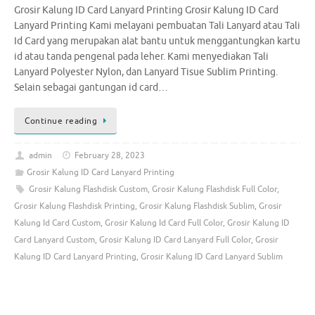
Grosir Kalung ID Card Lanyard Printing Grosir Kalung ID Card
Lanyard Printing Kami melayani pembuatan Tali Lanyard atau Tali
Id Card yang merupakan alat bantu untuk menggantungkan kartu
id atau tanda pengenal pada leher. Kami menyediakan Tali
Lanyard Polyester Nylon, dan Lanyard Tisue Sublim Printing.
Selain sebagai gantungan id card…
Continue reading
admin
February 28, 2023
Grosir Kalung ID Card Lanyard Printing
Grosir Kalung Flashdisk Custom
,
Grosir Kalung Flashdisk Full Color
,
Grosir Kalung Flashdisk Printing
,
Grosir Kalung Flashdisk Sublim
,
Grosir
Kalung Id Card Custom
,
Grosir Kalung Id Card Full Color
,
Grosir Kalung ID
Card Lanyard Custom
,
Grosir Kalung ID Card Lanyard Full Color
,
Grosir
Kalung ID Card Lanyard Printing
,
Grosir Kalung ID Card Lanyard Sublim