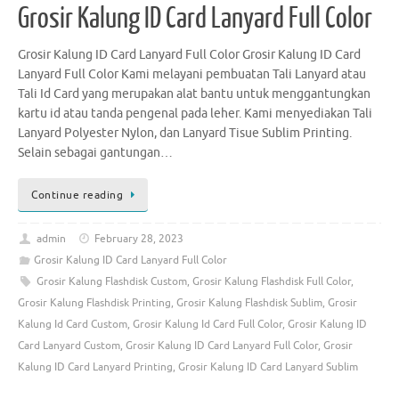
Grosir Kalung ID Card Lanyard Full Color
Grosir Kalung ID Card Lanyard Full Color Grosir Kalung ID Card
Lanyard Full Color Kami melayani pembuatan Tali Lanyard atau
Tali Id Card yang merupakan alat bantu untuk menggantungkan
kartu id atau tanda pengenal pada leher. Kami menyediakan Tali
Lanyard Polyester Nylon, dan Lanyard Tisue Sublim Printing.
Selain sebagai gantungan…
Continue reading
admin
February 28, 2023
Grosir Kalung ID Card Lanyard Full Color
Grosir Kalung Flashdisk Custom
,
Grosir Kalung Flashdisk Full Color
,
Grosir Kalung Flashdisk Printing
,
Grosir Kalung Flashdisk Sublim
,
Grosir
Kalung Id Card Custom
,
Grosir Kalung Id Card Full Color
,
Grosir Kalung ID
Card Lanyard Custom
,
Grosir Kalung ID Card Lanyard Full Color
,
Grosir
Kalung ID Card Lanyard Printing
,
Grosir Kalung ID Card Lanyard Sublim