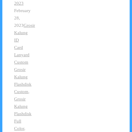
2023
February
28,
2023
Grosir
Kalung
ID
Card
Lanyard
Custom
Grosir
Kalung
Flashdisk
Custom
,
Grosir
Kalung
Flashdisk
Full
Color
,