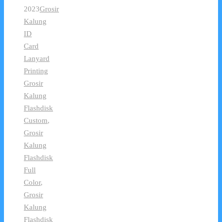
2023
Grosir
Kalung
ID
Card
Lanyard
Printing
Grosir
Kalung
Flashdisk
Custom
,
Grosir
Kalung
Flashdisk
Full
Color
,
Grosir
Kalung
Flashdisk