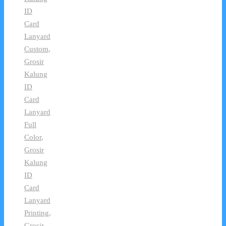
ID
Card
Lanyard
Custom
,
Grosir
Kalung
ID
Card
Lanyard
Full
Color
,
Grosir
Kalung
ID
Card
Lanyard
Printing
,
Grosir