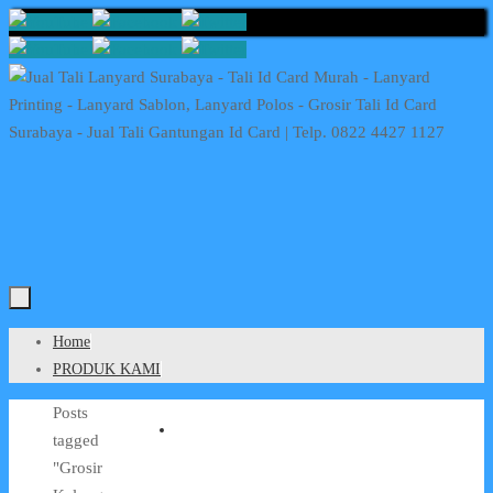
Skip
to
content
Skip
Home
to
PRODUK KAMI
content
Home
Posts
tagged
"Grosir