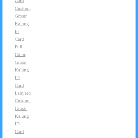
Card
Custom
,
Grosir
Kalung
Id
Card
Full
Color
,
Grosir
Kalung
ID
Card
Lanyard
Custom
,
Grosir
Kalung
ID
Card