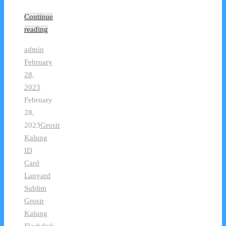
Continue
reading
admin
February
28,
2023
February
28,
2023
Grosir
Kalung
ID
Card
Lanyard
Sublim
Grosir
Kalung