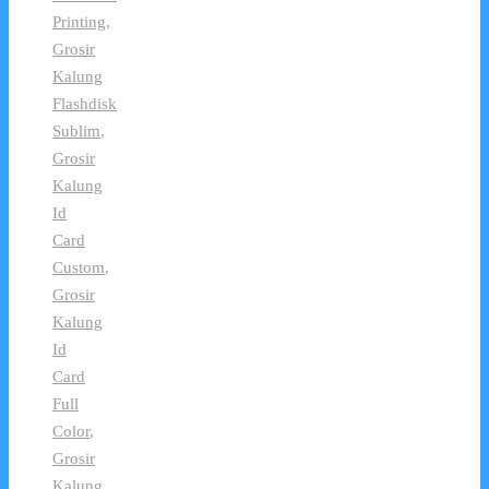
Printing
,
Grosir
Kalung
Flashdisk
Sublim
,
Grosir
Kalung
Id
Card
Custom
,
Grosir
Kalung
Id
Card
Full
Color
,
Grosir
Kalung