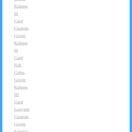
Kalung
Id
Card
Custom
,
Grosir
Kalung
Id
Card
Full
Color
,
Grosir
Kalung
ID
Card
Lanyard
Custom
,
Grosir
Kalung