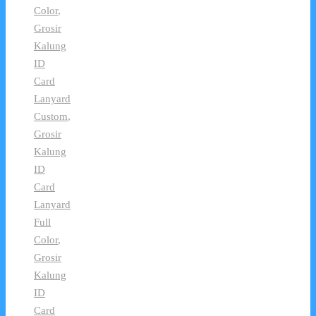
Color
,
Grosir
Kalung
ID
Card
Lanyard
Custom
,
Grosir
Kalung
ID
Card
Lanyard
Full
Color
,
Grosir
Kalung
ID
Card