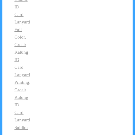
ID
Card
Lanyard
Full
Color
,
Grosir
Kalung
ID
Card
Lanyard
Printing
,
Grosir
Kalung
ID
Card
Lanyard
Sublim