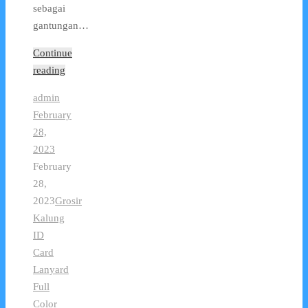
sebagai
gantungan…
Continue
reading
admin
February
28,
2023
February
28,
2023
Grosir
Kalung
ID
Card
Lanyard
Full
Color