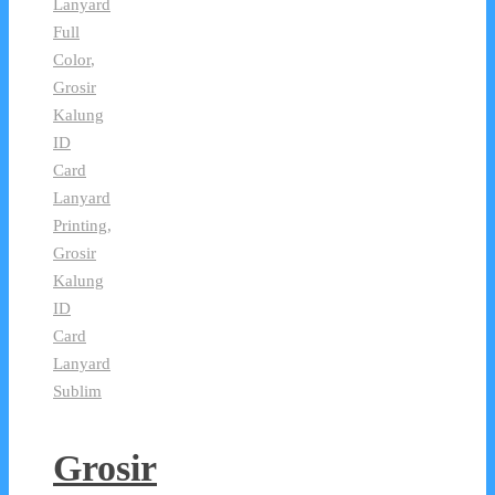
Lanyard
Full
Color
,
Grosir
Kalung
ID
Card
Lanyard
Printing
,
Grosir
Kalung
ID
Card
Lanyard
Sublim
Grosir