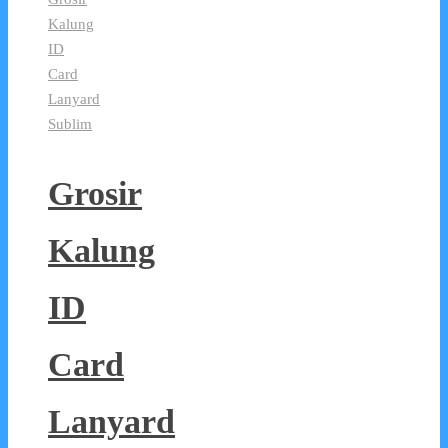
Kalung
ID
Card
Lanyard
Sublim
Grosir
Kalung
ID
Card
Lanyard