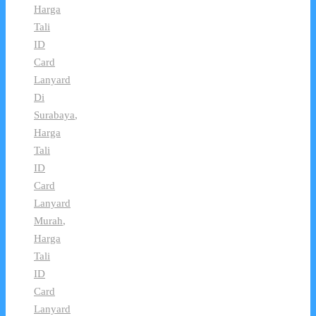
Harga
Tali
ID
Card
Lanyard
Di
Surabaya
,
Harga
Tali
ID
Card
Lanyard
Murah
,
Harga
Tali
ID
Card
Lanyard