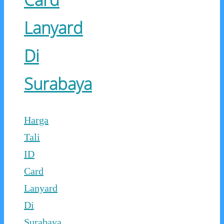
Lanyard
Di
Surabaya
Harga
Tali
ID
Card
Lanyard
Di
Surabaya