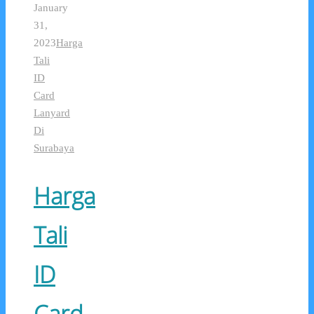
January
31,
2023
Harga
Tali
ID
Card
Lanyard
Di
Surabaya
Harga
Tali
ID
Card