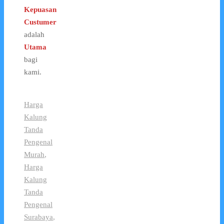
Kepuasan
Custumer
adalah
Utama
bagi
kami.
Harga
Kalung
Tanda
Pengenal
Murah
,
Harga
Kalung
Tanda
Pengenal
Surabaya
,