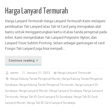
Harga Lanyard Termurah
Harga Lanyard Termurah Harga Lanyard Termurah Kami melayani
pembuatan Tali Lanyard atau Tali Id Card yang merupakan alat
bantu untuk menggantungkan kartu id atau tanda pengenal pada
leher. Kami menyediakan Tali Lanyard Polyester Nylon, dan
Lanyard Tisue Sublim Printing. Selain sebagai gantungan id card
Fungsi Tali Lanyard juga bisa menjadi…
Continue reading
admin
January 31, 2023
Harga Lanyard Termurah
Harga Kalung Tanda Pengenal Murah
,
Harga Kalung Tanda Pengenal
Surabaya
,
Harga Kalung Tanda Pengenal Termurah
,
Harga Lanyard Di
Surabaya
,
Harga Lanyard Murah
,
Harga Lanyard Surabaya
,
Harga Lanyard
Termurah
,
Harga Tali ID Card Lanyard Di Surabaya
,
Harga Tali ID Card
Lanyard Murah
,
Harga Tali ID Card Lanyard Surabaya