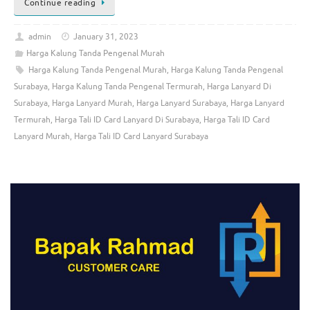
Continue reading
admin
January 31, 2023
Harga Kalung Tanda Pengenal Murah
Harga Kalung Tanda Pengenal Murah
,
Harga Kalung Tanda Pengenal
Surabaya
,
Harga Kalung Tanda Pengenal Termurah
,
Harga Lanyard Di
Surabaya
,
Harga Lanyard Murah
,
Harga Lanyard Surabaya
,
Harga Lanyard
Termurah
,
Harga Tali ID Card Lanyard Di Surabaya
,
Harga Tali ID Card
Lanyard Murah
,
Harga Tali ID Card Lanyard Surabaya