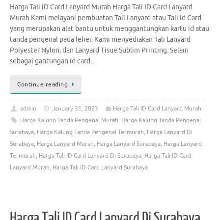
Harga Tali ID Card Lanyard Murah Harga Tali ID Card Lanyard
Murah Kami melayani pembuatan Tali Lanyard atau Tali Id Card
yang merupakan alat bantu untuk menggantungkan kartu id atau
tanda pengenal pada leher. Kami menyediakan Tali Lanyard
Polyester Nylon, dan Lanyard Tisue Sublim Printing. Selain
sebagai gantungan id card…
Continue reading
admin
January 31, 2023
Harga Tali ID Card Lanyard Murah
Harga Kalung Tanda Pengenal Murah
,
Harga Kalung Tanda Pengenal
Surabaya
,
Harga Kalung Tanda Pengenal Termurah
,
Harga Lanyard Di
Surabaya
,
Harga Lanyard Murah
,
Harga Lanyard Surabaya
,
Harga Lanyard
Termurah
,
Harga Tali ID Card Lanyard Di Surabaya
,
Harga Tali ID Card
Lanyard Murah
,
Harga Tali ID Card Lanyard Surabaya
Harga Tali ID Card Lanyard Di Surabaya