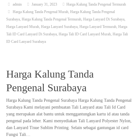
admin
January 31, 2023
Harga Kalung Tanda Pengenal Termurah
Harga Kalung Tanda Pengenal Murah
,
Harga Kalung Tanda Pengenal
Surabaya
,
Harga Kalung Tanda Pengenal Termurah
,
Harga Lanyard Di Surabaya
,
Harga Lanyard Murah
,
Harga Lanyard Surabaya
,
Harga Lanyard Termurah
,
Harga
Tali ID Card Lanyard Di Surabaya
,
Harga Tali ID Card Lanyard Murah
,
Harga Tali
ID Card Lanyard Surabaya
Harga Kalung Tanda
Pengenal Surabaya
Harga Kalung Tanda Pengenal Surabaya Harga Kalung Tanda Pengenal
Surabaya Kami melayani pembuatan Tali Lanyard atau Tali Id Card
yang merupakan alat bantu untuk menggantungkan kartu id atau tanda
pengenal pada leher. Kami menyediakan Tali Lanyard Polyester Nylon,
dan Lanyard Tisue Sublim Printing. Selain sebagai gantungan id card
Fungsi Tali…