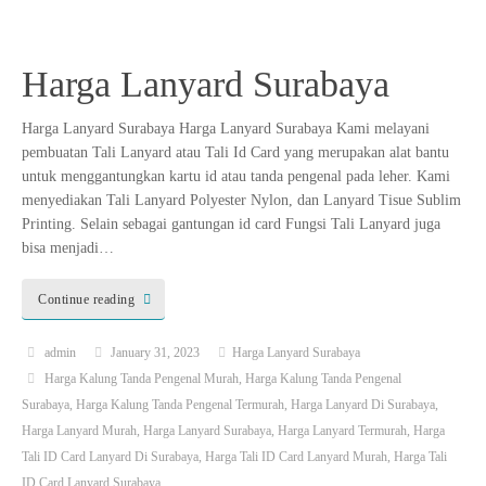
Harga Lanyard Surabaya
Harga Lanyard Surabaya Harga Lanyard Surabaya Kami melayani
pembuatan Tali Lanyard atau Tali Id Card yang merupakan alat bantu
untuk menggantungkan kartu id atau tanda pengenal pada leher. Kami
menyediakan Tali Lanyard Polyester Nylon, dan Lanyard Tisue Sublim
Printing. Selain sebagai gantungan id card Fungsi Tali Lanyard juga
bisa menjadi…
Continue reading
admin
January 31, 2023
Harga Lanyard Surabaya
Harga Kalung Tanda Pengenal Murah
,
Harga Kalung Tanda Pengenal
Surabaya
,
Harga Kalung Tanda Pengenal Termurah
,
Harga Lanyard Di Surabaya
,
Harga Lanyard Murah
,
Harga Lanyard Surabaya
,
Harga Lanyard Termurah
,
Harga
Tali ID Card Lanyard Di Surabaya
,
Harga Tali ID Card Lanyard Murah
,
Harga Tali
ID Card Lanyard Surabaya