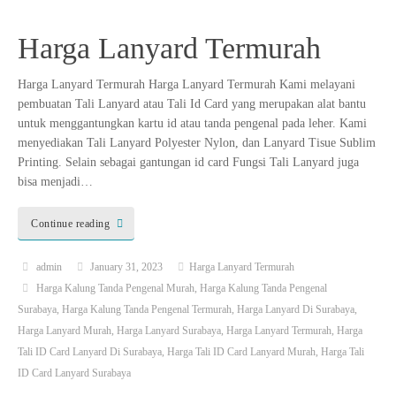
Harga Lanyard Termurah
Harga Lanyard Termurah Harga Lanyard Termurah Kami melayani
pembuatan Tali Lanyard atau Tali Id Card yang merupakan alat bantu
untuk menggantungkan kartu id atau tanda pengenal pada leher. Kami
menyediakan Tali Lanyard Polyester Nylon, dan Lanyard Tisue Sublim
Printing. Selain sebagai gantungan id card Fungsi Tali Lanyard juga
bisa menjadi…
Continue reading
admin
January 31, 2023
Harga Lanyard Termurah
Harga Kalung Tanda Pengenal Murah
,
Harga Kalung Tanda Pengenal
Surabaya
,
Harga Kalung Tanda Pengenal Termurah
,
Harga Lanyard Di Surabaya
,
Harga Lanyard Murah
,
Harga Lanyard Surabaya
,
Harga Lanyard Termurah
,
Harga
Tali ID Card Lanyard Di Surabaya
,
Harga Tali ID Card Lanyard Murah
,
Harga Tali
ID Card Lanyard Surabaya