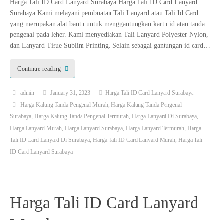
Harga Tali ID Card Lanyard Surabaya Harga Tali ID Card Lanyard
Surabaya Kami melayani pembuatan Tali Lanyard atau Tali Id Card
yang merupakan alat bantu untuk menggantungkan kartu id atau tanda
pengenal pada leher. Kami menyediakan Tali Lanyard Polyester Nylon,
dan Lanyard Tisue Sublim Printing. Selain sebagai gantungan id card…
Continue reading
admin
January 31, 2023
Harga Tali ID Card Lanyard Surabaya
Harga Kalung Tanda Pengenal Murah
,
Harga Kalung Tanda Pengenal
Surabaya
,
Harga Kalung Tanda Pengenal Termurah
,
Harga Lanyard Di Surabaya
,
Harga Lanyard Murah
,
Harga Lanyard Surabaya
,
Harga Lanyard Termurah
,
Harga
Tali ID Card Lanyard Di Surabaya
,
Harga Tali ID Card Lanyard Murah
,
Harga Tali
ID Card Lanyard Surabaya
Harga Tali ID Card Lanyard