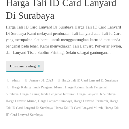
Harga Tali ID Card Lanyard
Di Surabaya
Harga Tali ID Card Lanyard Di Surabaya Harga Tali ID Card Lanyard
Di Surabaya Kami melayani pembuatan Tali Lanyard atau Tali Id Card
yang merupakan alat bantu untuk menggantungkan kartu id atau tanda
pengenal pada leher. Kami menyediakan Tali Lanyard Polyester Nylon,
dan Lanyard Tisue Sublim Printing. Selain sebagai gantungan…
Continue reading
admin
January 31, 2023
Harga Tali ID Card Lanyard Di Surabaya
Harga Kalung Tanda Pengenal Murah
,
Harga Kalung Tanda Pengenal
Surabaya
,
Harga Kalung Tanda Pengenal Termurah
,
Harga Lanyard Di Surabaya
,
Harga Lanyard Murah
,
Harga Lanyard Surabaya
,
Harga Lanyard Termurah
,
Harga
Tali ID Card Lanyard Di Surabaya
,
Harga Tali ID Card Lanyard Murah
,
Harga Tali
ID Card Lanyard Surabaya