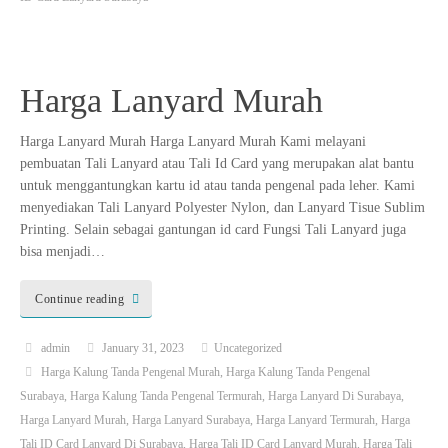
Harga Lanyard Murah
Harga Lanyard Murah Harga Lanyard Murah Kami melayani
pembuatan Tali Lanyard atau Tali Id Card yang merupakan alat bantu
untuk menggantungkan kartu id atau tanda pengenal pada leher. Kami
menyediakan Tali Lanyard Polyester Nylon, dan Lanyard Tisue Sublim
Printing. Selain sebagai gantungan id card Fungsi Tali Lanyard juga
bisa menjadi…
Continue reading
admin
January 31, 2023
Uncategorized
Harga Kalung Tanda Pengenal Murah
,
Harga Kalung Tanda Pengenal
Surabaya
,
Harga Kalung Tanda Pengenal Termurah
,
Harga Lanyard Di Surabaya
,
Harga Lanyard Murah
,
Harga Lanyard Surabaya
,
Harga Lanyard Termurah
,
Harga
Tali ID Card Lanyard Di Surabaya
,
Harga Tali ID Card Lanyard Murah
,
Harga Tali