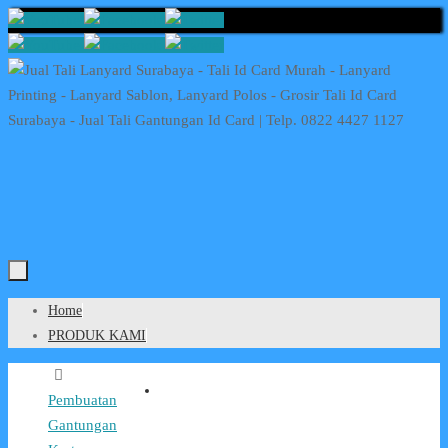
Skip
to
content
Skip
Home
to
PRODUK KAMI
content
Home
Pembuatan
Gantungan