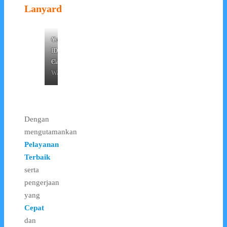
Lanyard
Card
Card
Yoyo
Holder
Holder
ID
Karet
Plastik
Card
Transparant
Warna
Dengan
mengutamankan
Pelayanan
Terbaik
serta
pengerjaan
yang
Cepat
dan