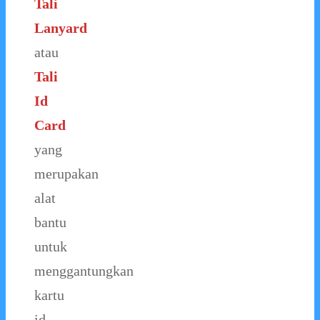
Tali
Lanyard
atau
Tali
Id
Card
yang
merupakan
alat
bantu
untuk
menggantungkan
kartu
id