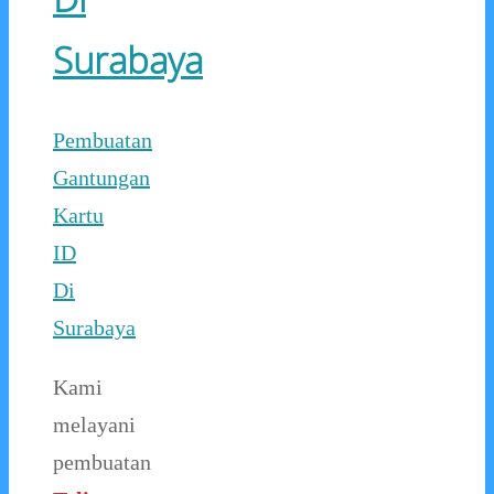
Surabaya
Pembuatan
Gantungan
Kartu
ID
Di
Surabaya
Kami
melayani
pembuatan