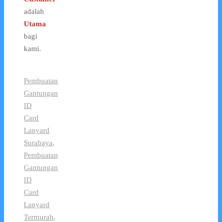
adalah
Utama
bagi
kami.
Pembuatan
Gantungan
ID
Card
Lanyard
Surabaya
,
Pembuatan
Gantungan
ID
Card
Lanyard
Termurah
,