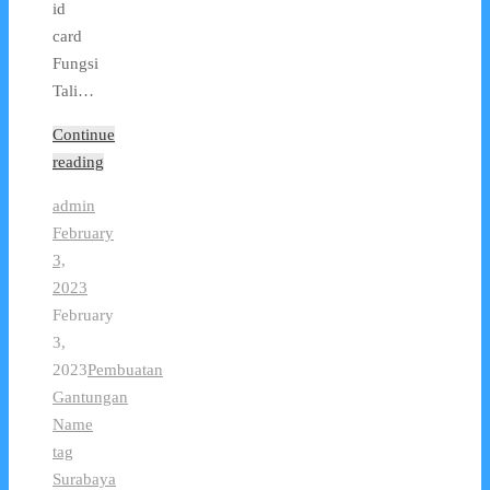
id
card
Fungsi
Tali…
Continue
reading
admin
February
3,
2023
February
3,
2023
Pembuatan
Gantungan
Name
tag
Surabaya