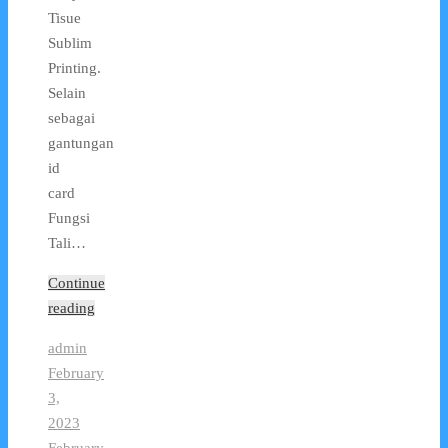
Tisue
Sublim
Printing.
Selain
sebagai
gantungan
id
card
Fungsi
Tali…
Continue
reading
admin
February
3,
2023
February