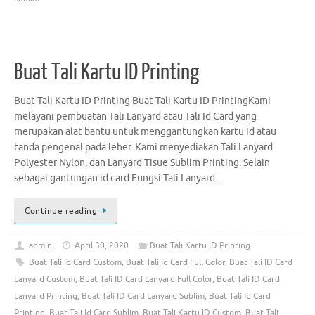
Buat Tali Kartu ID Printing
Buat Tali Kartu ID Printing Buat Tali Kartu ID PrintingKami
melayani pembuatan Tali Lanyard atau Tali Id Card yang
merupakan alat bantu untuk menggantungkan kartu id atau
tanda pengenal pada leher. Kami menyediakan Tali Lanyard
Polyester Nylon, dan Lanyard Tisue Sublim Printing. Selain
sebagai gantungan id card Fungsi Tali Lanyard…
Continue reading
admin
April 30, 2020
Buat Tali Kartu ID Printing
Buat Tali Id Card Custom
,
Buat Tali Id Card Full Color
,
Buat Tali ID Card
Lanyard Custom
,
Buat Tali ID Card Lanyard Full Color
,
Buat Tali ID Card
Lanyard Printing
,
Buat Tali ID Card Lanyard Sublim
,
Buat Tali Id Card
Printing
,
Buat Tali Id Card Sublim
,
Buat Tali Kartu ID Custom
,
Buat Tali