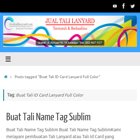
Skip
to
content
Home
Posts tagged "Buat Tali ID Card Lanyard Full Color"
Tag:
Buat Tali ID Card Lanyard Full Color
Buat Tali Name Tag Sublim
Buat Tali Name Tag Sublim Buat Tali Name Tag SublimKami
melayani pembuatan Tali Lanyard atau Tali Id Card yang