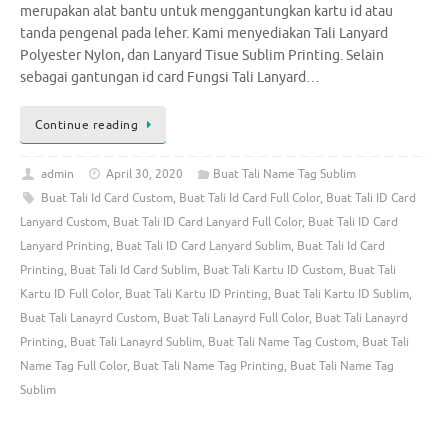
merupakan alat bantu untuk menggantungkan kartu id atau
tanda pengenal pada leher. Kami menyediakan Tali Lanyard
Polyester Nylon, dan Lanyard Tisue Sublim Printing. Selain
sebagai gantungan id card Fungsi Tali Lanyard…
Continue reading
admin
April 30, 2020
Buat Tali Name Tag Sublim
Buat Tali Id Card Custom
,
Buat Tali Id Card Full Color
,
Buat Tali ID Card
Lanyard Custom
,
Buat Tali ID Card Lanyard Full Color
,
Buat Tali ID Card
Lanyard Printing
,
Buat Tali ID Card Lanyard Sublim
,
Buat Tali Id Card
Printing
,
Buat Tali Id Card Sublim
,
Buat Tali Kartu ID Custom
,
Buat Tali
Kartu ID Full Color
,
Buat Tali Kartu ID Printing
,
Buat Tali Kartu ID Sublim
,
Buat Tali Lanayrd Custom
,
Buat Tali Lanayrd Full Color
,
Buat Tali Lanayrd
Printing
,
Buat Tali Lanayrd Sublim
,
Buat Tali Name Tag Custom
,
Buat Tali
Name Tag Full Color
,
Buat Tali Name Tag Printing
,
Buat Tali Name Tag
Sublim