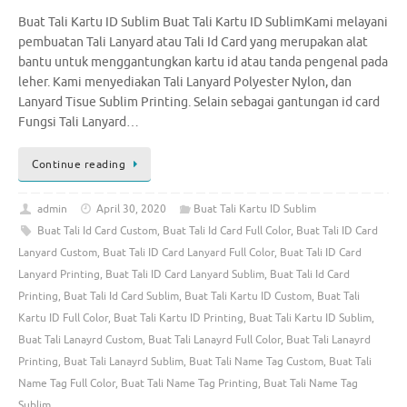
Buat Tali Kartu ID Sublim Buat Tali Kartu ID SublimKami melayani
pembuatan Tali Lanyard atau Tali Id Card yang merupakan alat
bantu untuk menggantungkan kartu id atau tanda pengenal pada
leher. Kami menyediakan Tali Lanyard Polyester Nylon, dan
Lanyard Tisue Sublim Printing. Selain sebagai gantungan id card
Fungsi Tali Lanyard…
Continue reading
admin
April 30, 2020
Buat Tali Kartu ID Sublim
Buat Tali Id Card Custom
,
Buat Tali Id Card Full Color
,
Buat Tali ID Card
Lanyard Custom
,
Buat Tali ID Card Lanyard Full Color
,
Buat Tali ID Card
Lanyard Printing
,
Buat Tali ID Card Lanyard Sublim
,
Buat Tali Id Card
Printing
,
Buat Tali Id Card Sublim
,
Buat Tali Kartu ID Custom
,
Buat Tali
Kartu ID Full Color
,
Buat Tali Kartu ID Printing
,
Buat Tali Kartu ID Sublim
,
Buat Tali Lanayrd Custom
,
Buat Tali Lanayrd Full Color
,
Buat Tali Lanayrd
Printing
,
Buat Tali Lanayrd Sublim
,
Buat Tali Name Tag Custom
,
Buat Tali
Name Tag Full Color
,
Buat Tali Name Tag Printing
,
Buat Tali Name Tag
Sublim