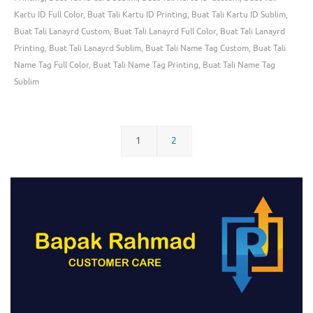
Kartu ID Full Color
,
Buat Tali Kartu ID Printing
,
Buat Tali Kartu ID Sublim
,
Buat Tali Lanayrd Custom
,
Buat Tali Lanayrd Full Color
,
Buat Tali Lanayrd
Printing
,
Buat Tali Lanayrd Sublim
,
Buat Tali Name Tag Custom
,
Buat Tali
Name Tag Full Color
,
Buat Tali Name Tag Printing
,
Buat Tali Name Tag
Sublim
1
2