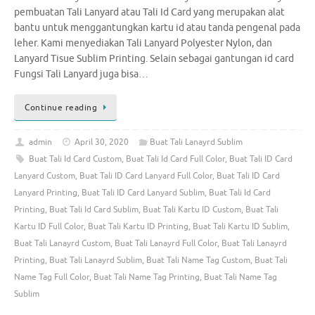
pembuatan Tali Lanyard atau Tali Id Card yang merupakan alat
bantu untuk menggantungkan kartu id atau tanda pengenal pada
leher. Kami menyediakan Tali Lanyard Polyester Nylon, dan
Lanyard Tisue Sublim Printing. Selain sebagai gantungan id card
Fungsi Tali Lanyard juga bisa…
Continue reading
admin
April 30, 2020
Buat Tali Lanayrd Sublim
Buat Tali Id Card Custom
,
Buat Tali Id Card Full Color
,
Buat Tali ID Card
Lanyard Custom
,
Buat Tali ID Card Lanyard Full Color
,
Buat Tali ID Card
Lanyard Printing
,
Buat Tali ID Card Lanyard Sublim
,
Buat Tali Id Card
Printing
,
Buat Tali Id Card Sublim
,
Buat Tali Kartu ID Custom
,
Buat Tali
Kartu ID Full Color
,
Buat Tali Kartu ID Printing
,
Buat Tali Kartu ID Sublim
,
Buat Tali Lanayrd Custom
,
Buat Tali Lanayrd Full Color
,
Buat Tali Lanayrd
Printing
,
Buat Tali Lanayrd Sublim
,
Buat Tali Name Tag Custom
,
Buat Tali
Name Tag Full Color
,
Buat Tali Name Tag Printing
,
Buat Tali Name Tag
Sublim