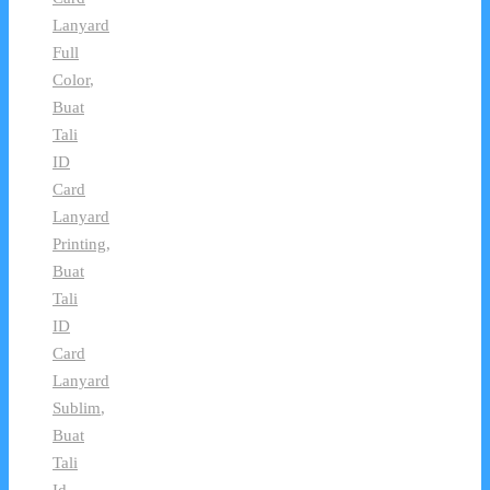
Lanyard
Full
Color
,
Buat
Tali
ID
Card
Lanyard
Printing
,
Buat
Tali
ID
Card
Lanyard
Sublim
,
Buat
Tali
Id