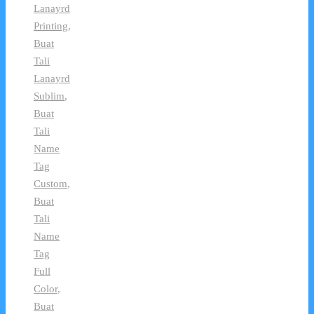
Lanayrd
Printing
,
Buat
Tali
Lanayrd
Sublim
,
Buat
Tali
Name
Tag
Custom
,
Buat
Tali
Name
Tag
Full
Color
,
Buat