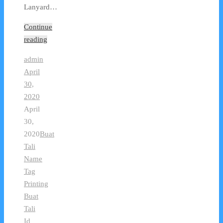
Lanyard…
Continue
reading
admin
April
30,
2020
April
30,
2020
Buat
Tali
Name
Tag
Printing
Buat
Tali
Id