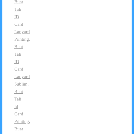
Buat
Tali
ID
Card
Lanyard
Printing
,
Buat
Tali
ID
Card
Lanyard
Sublim
,
Buat
Tali
Id
Card
Printing
,
Buat