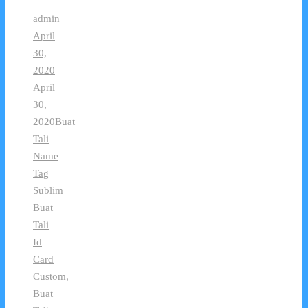
admin
April
30,
2020
April
30,
2020
Buat
Tali
Name
Tag
Sublim
Buat
Tali
Id
Card
Custom
,
Buat