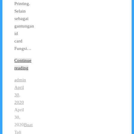
Printing.
Selain
sebagai
gantungan
id
card
Fungsi…
Continue
reading
admin
April
30,
2020
April
30,
2020
Buat
Tali