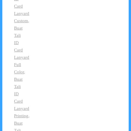
Card
Lanyard
Custom
,
Buat
Tali
ID
Card
Lanyard
Full
Color
,
Buat
Tali
ID
Card
Lanyard
Printing
,
Buat
Tali