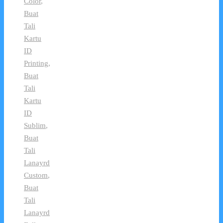
Color
,
Buat
Tali
Kartu
ID
Printing
,
Buat
Tali
Kartu
ID
Sublim
,
Buat
Tali
Lanayrd
Custom
,
Buat
Tali
Lanayrd