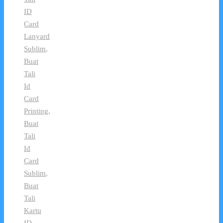
ID
Card
Lanyard
Sublim
,
Buat
Tali
Id
Card
Printing
,
Buat
Tali
Id
Card
Sublim
,
Buat
Tali
Kartu
ID