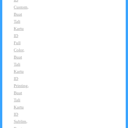
Custom
,
Buat
Tali
Kartu
ID
Full
Color
,
Buat
Tali
Kartu
ID
Printing
,
Buat
Tali
Kartu
ID
Sublim
,