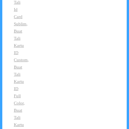
Tali
Id
Card
Sublim
,
Buat
Tali
Kartu
ID
Custom
,
Buat
Tali
Kartu
ID
Full
Color
,
Buat
Tali
Kartu