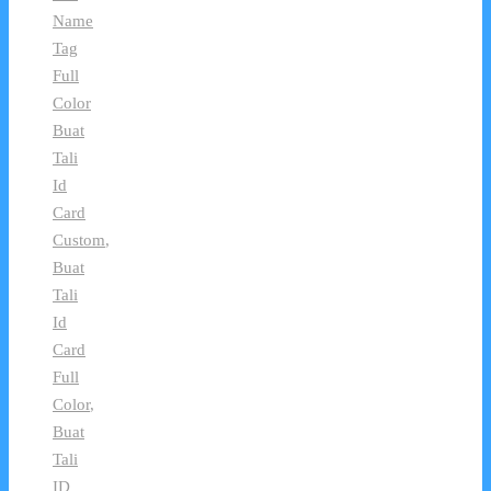
Name
Tag
Full
Color
Buat
Tali
Id
Card
Custom
,
Buat
Tali
Id
Card
Full
Color
,
Buat
Tali
ID