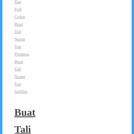
Tag
Full
Color
,
Buat
Tali
Name
Tag
Printing
,
Buat
Tali
Name
Tag
Sublim
Buat
Tali