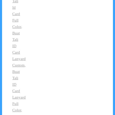
Tali
Id
Card
Full
Color
,
Buat
Tali
ID
Card
Lanyard
Custom
,
Buat
Tali
ID
Card
Lanyard
Full
Color
,