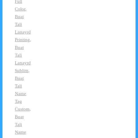
Full
Color
,
Buat
Tali
Lanayrd
Printing
,
Buat
Tali
Lanayrd
Sublim
,
Buat
Tali
Name
Tag
Custom
,
Buat
Tali
Name