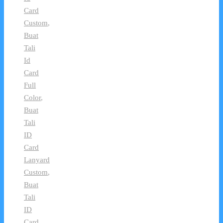
Card
Custom
,
Buat
Tali
Id
Card
Full
Color
,
Buat
Tali
ID
Card
Lanyard
Custom
,
Buat
Tali
ID
Card