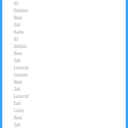
ID
Printing
,
Buat
Tali
Kartu
ID
Sublim
,
Buat
Tali
Lanayrd
Custom
,
Buat
Tali
Lanayrd
Full
Color
,
Buat
Tali