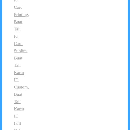
Card
Printing
,
Buat
Tali
Id
Card
Sublim
,
Buat
Tali
Kartu
ID
Custom
,
Buat
Tali
Kartu
ID
Full