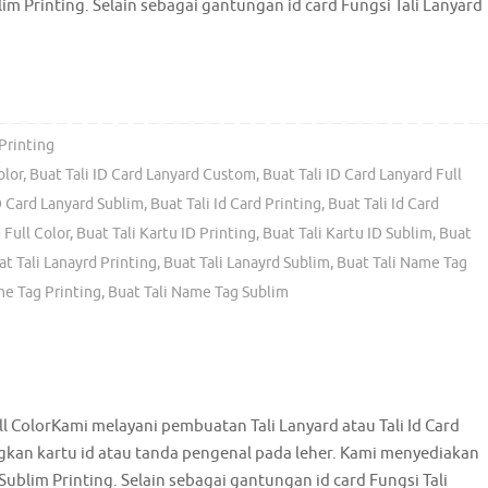
im Printing. Selain sebagai gantungan id card Fungsi Tali Lanyard
Printing
olor
,
Buat Tali ID Card Lanyard Custom
,
Buat Tali ID Card Lanyard Full
D Card Lanyard Sublim
,
Buat Tali Id Card Printing
,
Buat Tali Id Card
 Full Color
,
Buat Tali Kartu ID Printing
,
Buat Tali Kartu ID Sublim
,
Buat
at Tali Lanayrd Printing
,
Buat Tali Lanayrd Sublim
,
Buat Tali Name Tag
me Tag Printing
,
Buat Tali Name Tag Sublim
ull ColorKami melayani pembuatan Tali Lanyard atau Tali Id Card
an kartu id atau tanda pengenal pada leher. Kami menyediakan
Sublim Printing. Selain sebagai gantungan id card Fungsi Tali