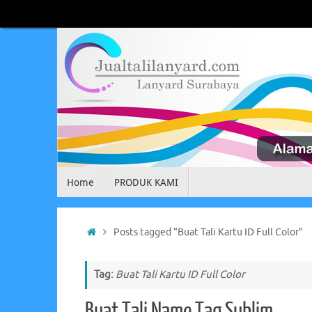
Skip
to
content
Skip
Home
PRODUK KAMI
to
content
Home
Posts tagged "Buat Tali Kartu ID Full Color"
Tag:
Buat Tali Kartu ID Full Color
Buat Tali Name Tag Sublim