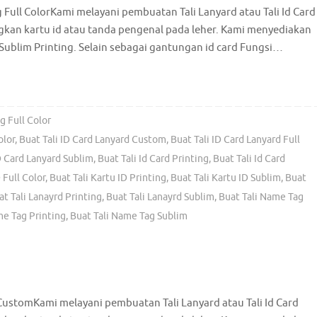
g Full ColorKami melayani pembuatan Tali Lanyard atau Tali Id Card
an kartu id atau tanda pengenal pada leher. Kami menyediakan
 Sublim Printing. Selain sebagai gantungan id card Fungsi…
g Full Color
olor
,
Buat Tali ID Card Lanyard Custom
,
Buat Tali ID Card Lanyard Full
D Card Lanyard Sublim
,
Buat Tali Id Card Printing
,
Buat Tali Id Card
 Full Color
,
Buat Tali Kartu ID Printing
,
Buat Tali Kartu ID Sublim
,
Buat
at Tali Lanayrd Printing
,
Buat Tali Lanayrd Sublim
,
Buat Tali Name Tag
me Tag Printing
,
Buat Tali Name Tag Sublim
CustomKami melayani pembuatan Tali Lanyard atau Tali Id Card