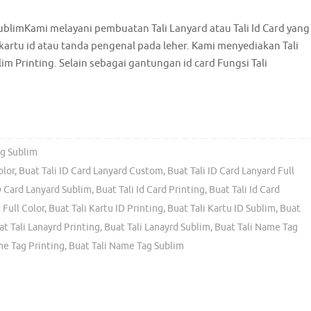
ublimKami melayani pembuatan Tali Lanyard atau Tali Id Card yang
rtu id atau tanda pengenal pada leher. Kami menyediakan Tali
im Printing. Selain sebagai gantungan id card Fungsi Tali
ag Sublim
olor
,
Buat Tali ID Card Lanyard Custom
,
Buat Tali ID Card Lanyard Full
D Card Lanyard Sublim
,
Buat Tali Id Card Printing
,
Buat Tali Id Card
 Full Color
,
Buat Tali Kartu ID Printing
,
Buat Tali Kartu ID Sublim
,
Buat
at Tali Lanayrd Printing
,
Buat Tali Lanayrd Sublim
,
Buat Tali Name Tag
me Tag Printing
,
Buat Tali Name Tag Sublim