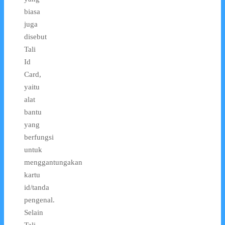
biasa
juga
disebut
Tali
Id
Card,
yaitu
alat
bantu
yang
berfungsi
untuk
menggantungakan
kartu
id/tanda
pengenal.
Selain
Tali