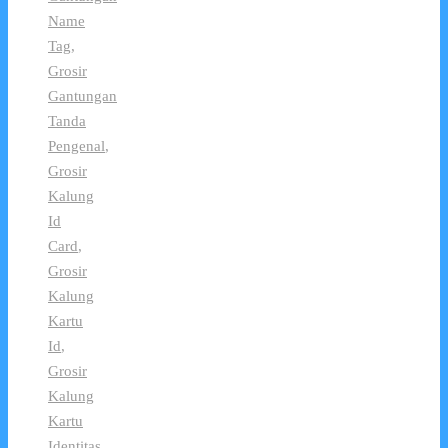
Name
Tag
,
Grosir
Gantungan
Tanda
Pengenal
,
Grosir
Kalung
Id
Card
,
Grosir
Kalung
Kartu
Id
,
Grosir
Kalung
Kartu
Identitas
,