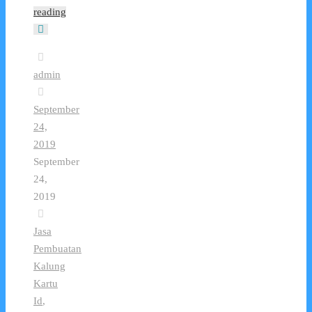
reading
admin
September
24,
2019
September
24,
2019
Jasa
Pembuatan
Kalung
Kartu
Id
,