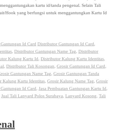
k menggantungakan kartu id/tanda pengenal. Selain Tali
Kait/Hook yang berfungsi untuk menggantungkan Kartu Id
 Gantungan Id Card
Distributor Gantungan Id Card
,
entitas
,
Distributor Gantungan Name Tag
,
Distributor
butor Kalung Kartu Id
,
Distributor Kalung Kartu Identitas
,
al
,
Distributor Tali Kosongan
,
Grosir Gantungan Id Card
,
rosir Gantungan Name Tag
,
Grosir Gantungan Tanda
r Kalung Kartu Identitas
,
Grosir Kalung Name Tag
,
Grosir
 Gantungan Id Card
,
Jasa Pembuatan Gantungan Kartu Id
,
,
Jual Tali Lanyard Polos Surabaya
,
Lanyard Kosong
,
Tali
enal