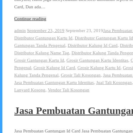
Card, Dan ada…
Continue reading
admin
September 23, 2019
September 23, 2019
Jasa Pembuatan
Distributor Gantungan Kartu Id
,
Distributor Gantungan Kartu Id
Gantungan Tanda Pengenal
,
Distributor Kalung Id Card
,
Distri
Distributor Kalung Name Tag
,
Distributor Kalung Tanda Pengen
Grosir Gantungan Kartu Id
,
Grosir Gantungan Kartu Identitas
,
G
Pengenal
,
Grosir Kalung Id Card
,
Grosir Kalung Kartu Id
,
Grosi
Kalung Tanda Pengenal
,
Grosir Tali Kosongan
,
Jasa Pembuatan
Jasa Pembuatan Gantungan Kartu Identitas
,
Jual Tali Kosongan
Lanyard Kosong
,
Vendor Tali Kosongan
Jasa Pembuatan Gantunga
Jasa Pembuatan Gantungan Id Card Jasa Pembuatan Gantungan 