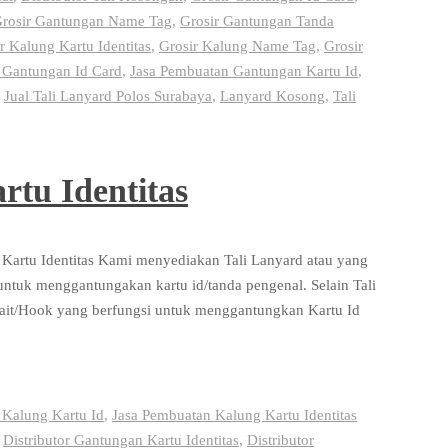
rosir Gantungan Name Tag
,
Grosir Gantungan Tanda
r Kalung Kartu Identitas
,
Grosir Kalung Name Tag
,
Grosir
 Gantungan Id Card
,
Jasa Pembuatan Gantungan Kartu Id
,
,
Jual Tali Lanyard Polos Surabaya
,
Lanyard Kosong
,
Tali
tu Identitas
 Kartu Identitas Kami menyediakan Tali Lanyard atau yang
i untuk menggantungakan kartu id/tanda pengenal. Selain Tali
Kait/Hook yang berfungsi untuk menggantungkan Kartu Id
 Kalung Kartu Id
,
Jasa Pembuatan Kalung Kartu Identitas
,
Distributor Gantungan Kartu Identitas
,
Distributor