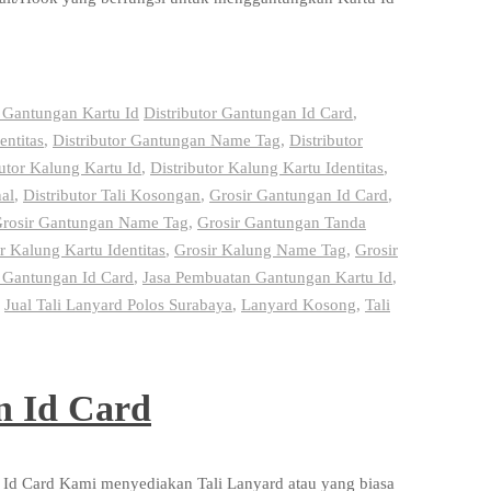
 Gantungan Kartu Id
Distributor Gantungan Id Card
,
entitas
,
Distributor Gantungan Name Tag
,
Distributor
butor Kalung Kartu Id
,
Distributor Kalung Kartu Identitas
,
al
,
Distributor Tali Kosongan
,
Grosir Gantungan Id Card
,
rosir Gantungan Name Tag
,
Grosir Gantungan Tanda
r Kalung Kartu Identitas
,
Grosir Kalung Name Tag
,
Grosir
 Gantungan Id Card
,
Jasa Pembuatan Gantungan Kartu Id
,
,
Jual Tali Lanyard Polos Surabaya
,
Lanyard Kosong
,
Tali
n Id Card
Id Card Kami menyediakan Tali Lanyard atau yang biasa