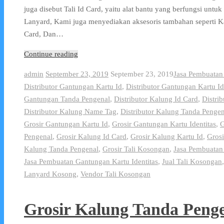
juga disebut Tali Id Card, yaitu alat bantu yang berfungsi untu
Lanyard, Kami juga menyediakan aksesoris tambahan seperti 
Card, Dan…
Continue reading
admin
September 23, 2019
September 23, 2019
Jasa Pembuatan
Distributor Gantungan Kartu Id
,
Distributor Gantungan Kartu Id
Gantungan Tanda Pengenal
,
Distributor Kalung Id Card
,
Distri
Distributor Kalung Name Tag
,
Distributor Kalung Tanda Pengen
Grosir Gantungan Kartu Id
,
Grosir Gantungan Kartu Identitas
,
G
Pengenal
,
Grosir Kalung Id Card
,
Grosir Kalung Kartu Id
,
Grosi
Kalung Tanda Pengenal
,
Grosir Tali Kosongan
,
Jasa Pembuatan
Jasa Pembuatan Gantungan Kartu Identitas
,
Jual Tali Kosongan
Lanyard Kosong
,
Vendor Tali Kosongan
Grosir Kalung Tanda Peng