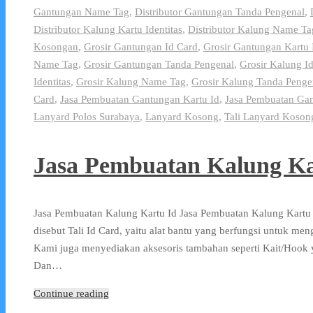
Gantungan Name Tag
,
Distributor Gantungan Tanda Pengenal
,
Distributor Kalung Kartu Identitas
,
Distributor Kalung Name Ta
Kosongan
,
Grosir Gantungan Id Card
,
Grosir Gantungan Kartu 
Name Tag
,
Grosir Gantungan Tanda Pengenal
,
Grosir Kalung I
Identitas
,
Grosir Kalung Name Tag
,
Grosir Kalung Tanda Penge
Card
,
Jasa Pembuatan Gantungan Kartu Id
,
Jasa Pembuatan Gan
Lanyard Polos Surabaya
,
Lanyard Kosong
,
Tali Lanyard Koson
Jasa Pembuatan Kalung Ka
Jasa Pembuatan Kalung Kartu Id Jasa Pembuatan Kalung Kartu 
disebut Tali Id Card, yaitu alat bantu yang berfungsi untuk me
Kami juga menyediakan aksesoris tambahan seperti Kait/Hook 
Dan…
Continue reading