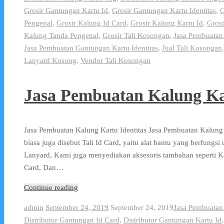
Grosir Gantungan Kartu Id
,
Grosir Gantungan Kartu Identitas
,
G
Pengenal
,
Grosir Kalung Id Card
,
Grosir Kalung Kartu Id
,
Grosi
Kalung Tanda Pengenal
,
Grosir Tali Kosongan
,
Jasa Pembuatan
Jasa Pembuatan Gantungan Kartu Identitas
,
Jual Tali Kosongan
Lanyard Kosong
,
Vendor Tali Kosongan
Jasa Pembuatan Kalung Kar
Jasa Pembuatan Kalung Kartu Identitas Jasa Pembuatan Kalung
biasa juga disebut Tali Id Card, yaitu alat bantu yang berfungs
Lanyard, Kami juga menyediakan aksesoris tambahan seperti 
Card, Dan…
Continue reading
admin
September 24, 2019
September 24, 2019
Jasa Pembuatan
Distributor Gantungan Id Card
,
Distributor Gantungan Kartu Id