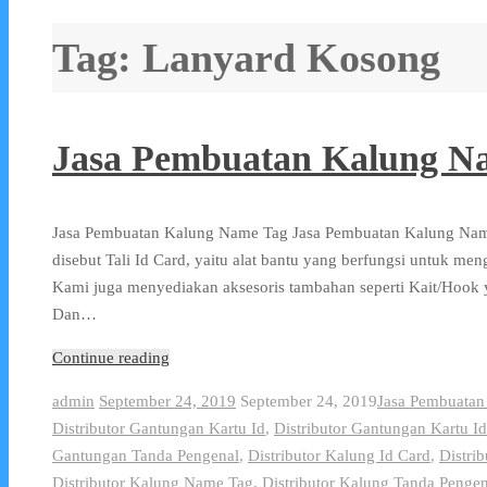
Tag:
Lanyard Kosong
Jasa Pembuatan Kalung N
Jasa Pembuatan Kalung Name Tag Jasa Pembuatan Kalung Name
disebut Tali Id Card, yaitu alat bantu yang berfungsi untuk me
Kami juga menyediakan aksesoris tambahan seperti Kait/Hook 
Dan…
Continue reading
admin
September 24, 2019
September 24, 2019
Jasa Pembuata
Distributor Gantungan Kartu Id
,
Distributor Gantungan Kartu Id
Gantungan Tanda Pengenal
,
Distributor Kalung Id Card
,
Distri
Distributor Kalung Name Tag
,
Distributor Kalung Tanda Pengen