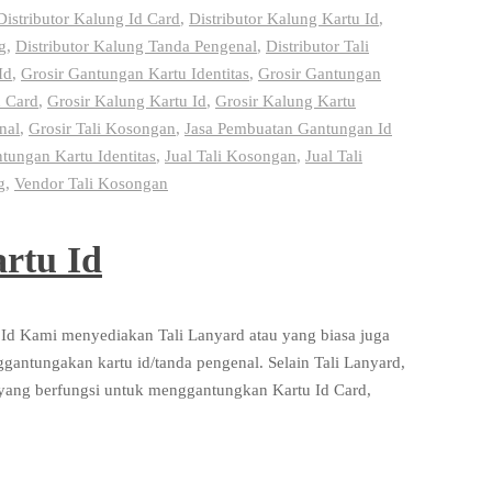
Distributor Kalung Id Card
,
Distributor Kalung Kartu Id
,
g
,
Distributor Kalung Tanda Pengenal
,
Distributor Tali
Id
,
Grosir Gantungan Kartu Identitas
,
Grosir Gantungan
d Card
,
Grosir Kalung Kartu Id
,
Grosir Kalung Kartu
nal
,
Grosir Tali Kosongan
,
Jasa Pembuatan Gantungan Id
tungan Kartu Identitas
,
Jual Tali Kosongan
,
Jual Tali
g
,
Vendor Tali Kosongan
rtu Id
Id Kami menyediakan Tali Lanyard atau yang biasa juga
nggantungakan kartu id/tanda pengenal. Selain Tali Lanyard,
yang berfungsi untuk menggantungkan Kartu Id Card,