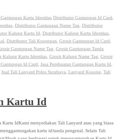
Gantungan Kartu Identitas
Distributor Gantungan Id Card
,
entitas
,
Distributor Gantungan Name Tag
,
Distributor
butor Kalung Kartu Id
,
Distributor Kalung Kartu Identitas
,
al
,
Distributor Tali Kosongan
,
Grosir Gantungan Id Card
,
rosir Gantungan Name Tag
,
Grosir Gantungan Tanda
r Kalung Kartu Identitas
,
Grosir Kalung Name Tag
,
Grosir
 Gantungan Id Card
,
Jasa Pembuatan Gantungan Kartu Id
,
,
Jual Tali Lanyard Polos Surabaya
,
Lanyard Kosong
,
Tali
 Kartu Id
 Kartu IdKami menyediakan Tali Lanyard atau yang biasa
k menggantungakan kartu id/tanda pengenal. Selain Tali
Kait/Hook yang berfungsi untuk menggantungkan Kartu Id