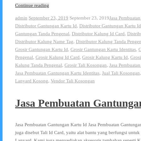
Continue reading
admin
September 23, 2019
September 23, 2019
Jasa Pembuatan 
Distributor Gantungan Kartu Id
,
Distributor Gantungan Kartu Id
Gantungan Tanda Pengenal
,
Distributor Kalung Id Card
,
Distri
Distributor Kalung Name Tag
,
Distributor Kalung Tanda Pengen
Grosir Gantungan Kartu Id
,
Grosir Gantungan Kartu Identitas
,
G
Pengenal
,
Grosir Kalung Id Card
,
Grosir Kalung Kartu Id
,
Grosi
Kalung Tanda Pengenal
,
Grosir Tali Kosongan
,
Jasa Pembuatan
Jasa Pembuatan Gantungan Kartu Identitas
,
Jual Tali Kosongan
Lanyard Kosong
,
Vendor Tali Kosongan
Jasa Pembuatan Gantungan
Jasa Pembuatan Gantungan Kartu Id Jasa Pembuatan Gantungan
juga disebut Tali Id Card, yaitu alat bantu yang berfungsi untu
Lanyard, Kami juga menyediakan aksesoris tambahan seperti 