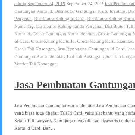
admin
September 24, 2019
September 24, 2019
Jasa Pembuatan
Gantungan Kartu Id
,
Distributor Gantungan Kartu Identitas
,
Dis
Pengenal
,
Distributor Kalung Id Card
,
Distributor Kalung Kartu
Name Tag
,
Distributor Kalung Tanda Pengenal
,
Distributor Tal
Kartu Id
,
Grosir Gantungan Kartu Identitas
,
Grosir Gantungan 
Id Card
,
Grosir Kalung Kartu Id
,
Grosir Kalung Kartu Identitas
Grosir Tali Kosongan
,
Jasa Pembuatan Gantungan Id Card
,
Jas
Gantungan Kartu Identitas
,
Jual Tali Kosongan
,
Jual Tali Lanya
Vendor Tali Kosongan
Jasa Pembuatan Gantungan
Jasa Pembuatan Gantungan Kartu Identitas Jasa Pembuatan Gan
yang biasa juga disebut Tali Id Card, yaitu alat bantu yang be
Selain Tali Lanyard, Kami juga menyediakan aksesoris tambah
Kartu Id Card, Dan…