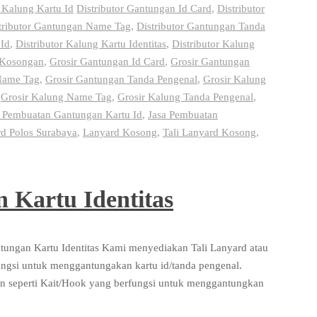
 Kalung Kartu Id
Distributor Gantungan Id Card
,
Distributor
tributor Gantungan Name Tag
,
Distributor Gantungan Tanda
 Id
,
Distributor Kalung Kartu Identitas
,
Distributor Kalung
i Kosongan
,
Grosir Gantungan Id Card
,
Grosir Gantungan
Name Tag
,
Grosir Gantungan Tanda Pengenal
,
Grosir Kalung
,
Grosir Kalung Name Tag
,
Grosir Kalung Tanda Pengenal
,
a Pembuatan Gantungan Kartu Id
,
Jasa Pembuatan
rd Polos Surabaya
,
Lanyard Kosong
,
Tali Lanyard Kosong
,
 Kartu Identitas
tungan Kartu Identitas Kami menyediakan Tali Lanyard atau
rfungsi untuk menggantungakan kartu id/tanda pengenal.
an seperti Kait/Hook yang berfungsi untuk menggantungkan