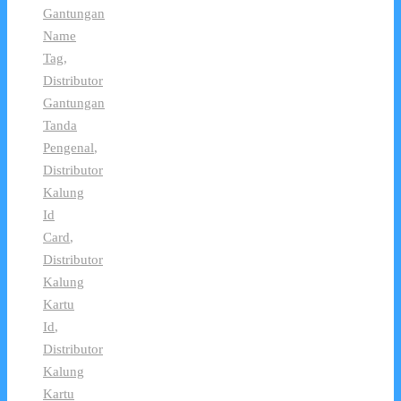
Gantungan
Name
Tag
,
Distributor
Gantungan
Tanda
Pengenal
,
Distributor
Kalung
Id
Card
,
Distributor
Kalung
Kartu
Id
,
Distributor
Kalung
Kartu