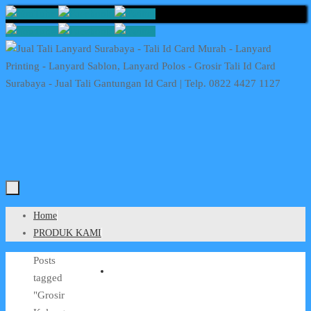
Skip
to
content
Skip
Home
to
PRODUK KAMI
content
Home
Posts
tagged
"Grosir