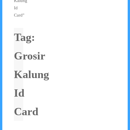
Kalung
Id
Card"
Tag:
Grosir
Kalung
Id
Card