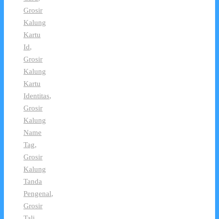
Grosir
Kalung
Kartu
Id
,
Grosir
Kalung
Kartu
Identitas
,
Grosir
Kalung
Name
Tag
,
Grosir
Kalung
Tanda
Pengenal
,
Grosir
Tali