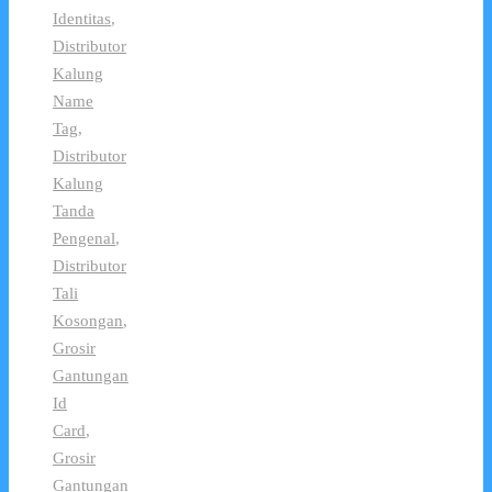
Identitas
,
Distributor
Kalung
Name
Tag
,
Distributor
Kalung
Tanda
Pengenal
,
Distributor
Tali
Kosongan
,
Grosir
Gantungan
Id
Card
,
Grosir
Gantungan