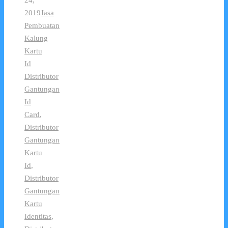
2019
Jasa
Pembuatan
Kalung
Kartu
Id
Distributor
Gantungan
Id
Card
,
Distributor
Gantungan
Kartu
Id
,
Distributor
Gantungan
Kartu
Identitas
,