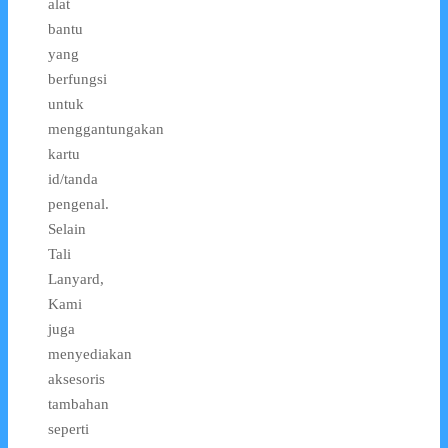
alat
bantu
yang
berfungsi
untuk
menggantungakan
kartu
id/tanda
pengenal.
Selain
Tali
Lanyard,
Kami
juga
menyediakan
aksesoris
tambahan
seperti