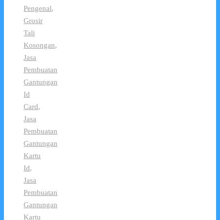
Pengenal
,
Grosir
Tali
Kosongan
,
Jasa
Pembuatan
Gantungan
Id
Card
,
Jasa
Pembuatan
Gantungan
Kartu
Id
,
Jasa
Pembuatan
Gantungan
Kartu