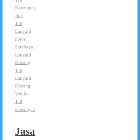
Tali
Kosongan
,
Jual
Tali
Lanyard
Polos
Surabaya
,
Lanyard
Kosong
,
Tali
Lanyard
Kosong
,
Vendor
Tali
Kosongan
Jasa