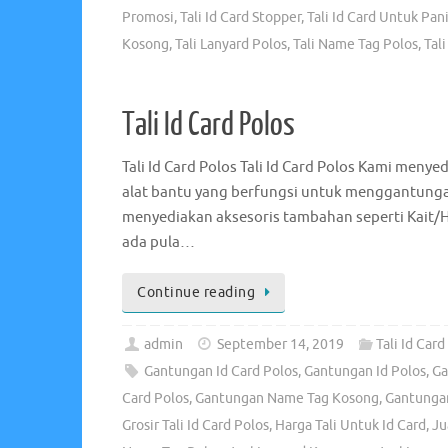
Promosi
,
Tali Id Card Stopper
,
Tali Id Card Untuk Pani
Kosong
,
Tali Lanyard Polos
,
Tali Name Tag Polos
,
Tal
Tali Id Card Polos
Tali Id Card Polos Tali Id Card Polos Kami menyed
alat bantu yang berfungsi untuk menggantungaka
menyediakan aksesoris tambahan seperti Kait/
ada pula…
Continue reading
admin
September 14, 2019
Tali Id Card
Gantungan Id Card Polos
,
Gantungan Id Polos
,
Ga
Card Polos
,
Gantungan Name Tag Kosong
,
Gantunga
Grosir Tali Id Card Polos
,
Harga Tali Untuk Id Card
,
Ju