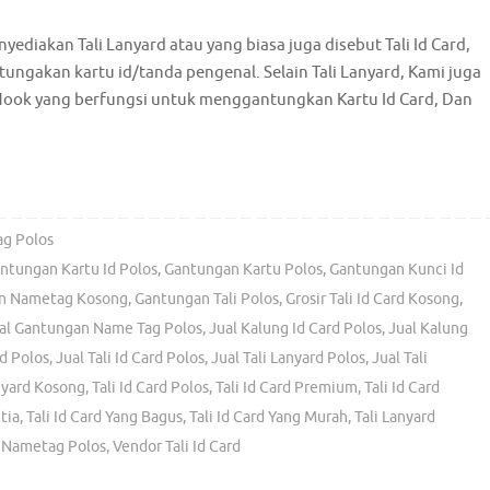
ediakan Tali Lanyard atau yang biasa juga disebut Tali Id Card,
ungakan kartu id/tanda pengenal. Selain Tali Lanyard, Kami juga
Hook yang berfungsi untuk menggantungkan Kartu Id Card, Dan
ag Polos
ntungan Kartu Id Polos
,
Gantungan Kartu Polos
,
Gantungan Kunci Id
n Nametag Kosong
,
Gantungan Tali Polos
,
Grosir Tali Id Card Kosong
,
al Gantungan Name Tag Polos
,
Jual Kalung Id Card Polos
,
Jual Kalung
d Polos
,
Jual Tali Id Card Polos
,
Jual Tali Lanyard Polos
,
Jual Tali
nyard Kosong
,
Tali Id Card Polos
,
Tali Id Card Premium
,
Tali Id Card
tia
,
Tali Id Card Yang Bagus
,
Tali Id Card Yang Murah
,
Tali Lanyard
i Nametag Polos
,
Vendor Tali Id Card