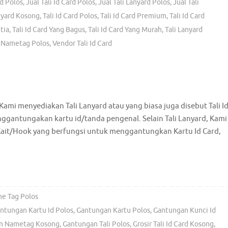
d Polos
,
Jual Tali Id Card Polos
,
Jual Tali Lanyard Polos
,
Jual Tali
nyard Kosong
,
Tali Id Card Polos
,
Tali Id Card Premium
,
Tali Id Card
tia
,
Tali Id Card Yang Bagus
,
Tali Id Card Yang Murah
,
Tali Lanyard
i Nametag Polos
,
Vendor Tali Id Card
mi menyediakan Tali Lanyard atau yang biasa juga disebut Tali I
nggantungakan kartu id/tanda pengenal. Selain Tali Lanyard, Kami
Kait/Hook yang berfungsi untuk menggantungkan Kartu Id Card,
e Tag Polos
ntungan Kartu Id Polos
,
Gantungan Kartu Polos
,
Gantungan Kunci Id
n Nametag Kosong
,
Gantungan Tali Polos
,
Grosir Tali Id Card Kosong
,