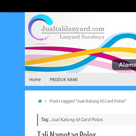
Skip
to
content
Skip
Home
PRODUK KAMI
to
content
Home
Posts tagged "Jual Kalung Id Card Polos"
Tag:
Jual Kalung Id Card Polos
Tali Nametag Polos