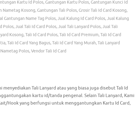
ntungan Kartu Id Polos
,
Gantungan Kartu Polos
,
Gantungan Kunci Id
n Nametag Kosong
,
Gantungan Tali Polos
,
Grosir Tali Id Card Kosong
,
al Gantungan Name Tag Polos
,
Jual Kalung Id Card Polos
,
Jual Kalung
d Polos
,
Jual Tali Id Card Polos
,
Jual Tali Lanyard Polos
,
Jual Tali
nyard Kosong
,
Tali Id Card Polos
,
Tali Id Card Premium
,
Tali Id Card
tia
,
Tali Id Card Yang Bagus
,
Tali Id Card Yang Murah
,
Tali Lanyard
i Nametag Polos
,
Vendor Tali Id Card
ami menyediakan Tali Lanyard atau yang biasa juga disebut Tali Id
nggantungakan kartu id/tanda pengenal. Selain Tali Lanyard, Kami
Kait/Hook yang berfungsi untuk menggantungkan Kartu Id Card,