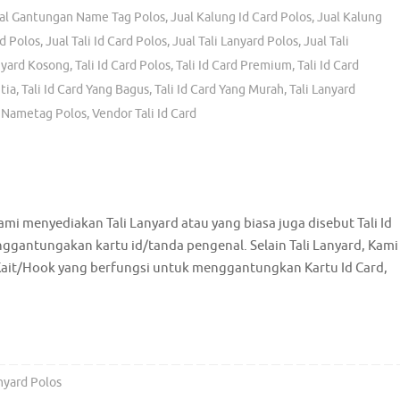
al Gantungan Name Tag Polos
,
Jual Kalung Id Card Polos
,
Jual Kalung
d Polos
,
Jual Tali Id Card Polos
,
Jual Tali Lanyard Polos
,
Jual Tali
nyard Kosong
,
Tali Id Card Polos
,
Tali Id Card Premium
,
Tali Id Card
tia
,
Tali Id Card Yang Bagus
,
Tali Id Card Yang Murah
,
Tali Lanyard
i Nametag Polos
,
Vendor Tali Id Card
Kami menyediakan Tali Lanyard atau yang biasa juga disebut Tali Id
nggantungakan kartu id/tanda pengenal. Selain Tali Lanyard, Kami
Kait/Hook yang berfungsi untuk menggantungkan Kartu Id Card,
anyard Polos