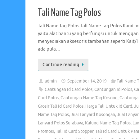
Tali Name Tag Polos
Tali Name Tag Polos Tali Name Tag Polos Kami me
yaitu alat bantu yang berfungsi untuk menggant
menyediakan aksesoris tambahan seperti Kait/
ada pula…
Continue reading
admin
September 14, 2019
Tali Name T
Gantungan Id Card Polos
,
Gantungan Id Polos
,
Ga
Card Polos
,
Gantungan Name Tag Kosong
,
Gantunga
Grosir Tali Id Card Polos
,
Harga Tali Untuk Id Card
,
Ju
Name Tag Polos
,
Jual Lanyard Kosongan
,
Jual Lanyar
Lanyard Polos Surabaya
,
Kalung Name Tag Polos
,
La
Promosi
,
Tali Id Card Stopper
,
Tali Id Card Untuk Pani