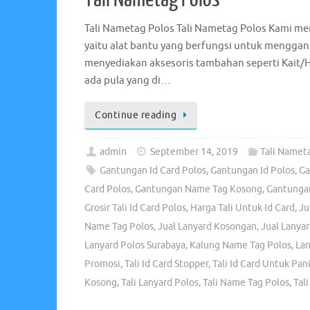
Tali Nametag Polos Tali Nametag Polos Kami meny
yaitu alat bantu yang berfungsi untuk menggant
menyediakan aksesoris tambahan seperti Kait/
ada pula yang di…
Continue reading
admin
September 14, 2019
Tali Namet
Gantungan Id Card Polos
,
Gantungan Id Polos
,
Ga
Card Polos
,
Gantungan Name Tag Kosong
,
Gantunga
Grosir Tali Id Card Polos
,
Harga Tali Untuk Id Card
,
Ju
Name Tag Polos
,
Jual Lanyard Kosongan
,
Jual Lanyar
Lanyard Polos Surabaya
,
Kalung Name Tag Polos
,
La
Promosi
,
Tali Id Card Stopper
,
Tali Id Card Untuk Pani
Kosong
,
Tali Lanyard Polos
,
Tali Name Tag Polos
,
Tal