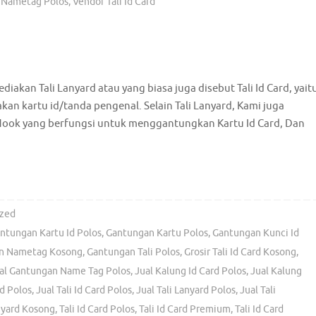
i Nametag Polos
,
Vendor Tali Id Card
diakan Tali Lanyard atau yang biasa juga disebut Tali Id Card, yait
n kartu id/tanda pengenal. Selain Tali Lanyard, Kami juga
Hook yang berfungsi untuk menggantungkan Kartu Id Card, Dan
zed
ntungan Kartu Id Polos
,
Gantungan Kartu Polos
,
Gantungan Kunci Id
n Nametag Kosong
,
Gantungan Tali Polos
,
Grosir Tali Id Card Kosong
,
al Gantungan Name Tag Polos
,
Jual Kalung Id Card Polos
,
Jual Kalung
d Polos
,
Jual Tali Id Card Polos
,
Jual Tali Lanyard Polos
,
Jual Tali
nyard Kosong
,
Tali Id Card Polos
,
Tali Id Card Premium
,
Tali Id Card