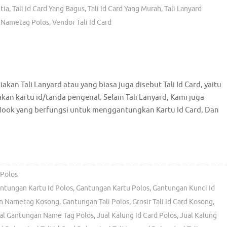
tia
,
Tali Id Card Yang Bagus
,
Tali Id Card Yang Murah
,
Tali Lanyard
i Nametag Polos
,
Vendor Tali Id Card
iakan Tali Lanyard atau yang biasa juga disebut Tali Id Card, yaitu
n kartu id/tanda pengenal. Selain Tali Lanyard, Kami juga
Hook yang berfungsi untuk menggantungkan Kartu Id Card, Dan
 Polos
ntungan Kartu Id Polos
,
Gantungan Kartu Polos
,
Gantungan Kunci Id
n Nametag Kosong
,
Gantungan Tali Polos
,
Grosir Tali Id Card Kosong
,
al Gantungan Name Tag Polos
,
Jual Kalung Id Card Polos
,
Jual Kalung