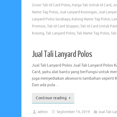
Grosir Tali Id Card Polos
,
Harga Tali Untuk Id Card
,
Ju
Name Tag Polos
,
Jual Lanyard Kosongan
,
Jual Lanyar
Lanyard Polos Surabaya
,
Kalung Name Tag Polos
,
La
Promosi
,
Tali Id Card Stopper
,
Tali Id Card Untuk Pani
Kosong
,
Tali Lanyard Polos
,
Tali Name Tag Polos
,
Tal
Jual Tali Lanyard Polos
Jual Tali Lanyard Polos Jual Tali Lanyard Polos 
Card, yaitu alat bantu yang berfungsi untuk me
juga menyediakan aksesoris tambahan seperti 
Dan ada pula…
Continue reading
admin
September 14, 2019
Jual Tali L