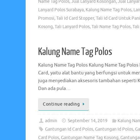
Name Tag Polos
,
Jual Lanyard Kosongan
,
Jual Lanyar
Lanyard Polos Surabaya
,
Kalung Name Tag Polos
,
La
Promosi
,
Tali Id Card Stopper
,
Tali Id Card Untuk Pani
Kosong
,
Tali Lanyard Polos
,
Tali Name Tag Polos
,
Tal
Kalung Name Tag Polos
Kalung Name Tag Polos Kalung Name Tag Polos Ka
Card, yaitu alat bantu yang berfungsi untuk me
juga menyediakan aksesoris tambahan seperti 
Dan ada pula…
Continue reading
admin
September 14, 2019
Kalung Nam
Gantungan Id Card Polos
,
Gantungan Id Polos
,
Ga
Card Polos
,
Gantungan Name Tag Kosong
,
Gantunga