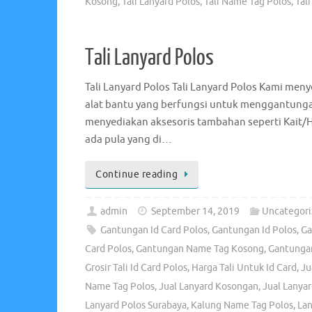
Kosong
,
Tali Lanyard Polos
,
Tali Name Tag Polos
,
Tal
Tali Lanyard Polos
Tali Lanyard Polos Tali Lanyard Polos Kami menye
alat bantu yang berfungsi untuk menggantungaka
menyediakan aksesoris tambahan seperti Kait/
ada pula yang di…
Continue reading
admin
September 14, 2019
Uncategori
Gantungan Id Card Polos
,
Gantungan Id Polos
,
Ga
Card Polos
,
Gantungan Name Tag Kosong
,
Gantunga
Grosir Tali Id Card Polos
,
Harga Tali Untuk Id Card
,
Ju
Name Tag Polos
,
Jual Lanyard Kosongan
,
Jual Lanyar
Lanyard Polos Surabaya
,
Kalung Name Tag Polos
,
La