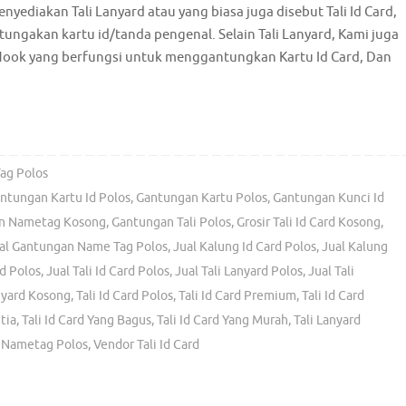
nyediakan Tali Lanyard atau yang biasa juga disebut Tali Id Card,
ungakan kartu id/tanda pengenal. Selain Tali Lanyard, Kami juga
Hook yang berfungsi untuk menggantungkan Kartu Id Card, Dan
ag Polos
ntungan Kartu Id Polos
,
Gantungan Kartu Polos
,
Gantungan Kunci Id
n Nametag Kosong
,
Gantungan Tali Polos
,
Grosir Tali Id Card Kosong
,
al Gantungan Name Tag Polos
,
Jual Kalung Id Card Polos
,
Jual Kalung
d Polos
,
Jual Tali Id Card Polos
,
Jual Tali Lanyard Polos
,
Jual Tali
nyard Kosong
,
Tali Id Card Polos
,
Tali Id Card Premium
,
Tali Id Card
tia
,
Tali Id Card Yang Bagus
,
Tali Id Card Yang Murah
,
Tali Lanyard
i Nametag Polos
,
Vendor Tali Id Card