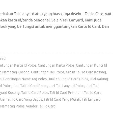
diakan Tali Lanyard atau yang biasa juga disebut Tali Id Card, yait
n kartu id/tanda pengenal. Selain Tali Lanyard, Kami juga
Hook yang berfungsi untuk menggantungkan Kartu Id Card, Dan
zed
ntungan Kartu Id Polos
,
Gantungan Kartu Polos
,
Gantungan Kunci Id
n Nametag Kosong
,
Gantungan Tali Polos
,
Grosir Tali Id Card Kosong
,
al Gantungan Name Tag Polos
,
Jual Kalung Id Card Polos
,
Jual Kalung
d Polos
,
Jual Tali Id Card Polos
,
Jual Tali Lanyard Polos
,
Jual Tali
nyard Kosong
,
Tali Id Card Polos
,
Tali Id Card Premium
,
Tali Id Card
tia
,
Tali Id Card Yang Bagus
,
Tali Id Card Yang Murah
,
Tali Lanyard
i Nametag Polos
,
Vendor Tali Id Card