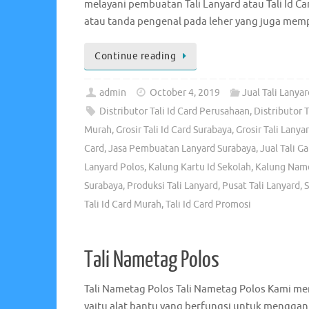
melayani pembuatan Tali Lanyard atau Tali Id 
atau tanda pengenal pada leher yang juga memp
Continue reading
admin
October 4, 2019
Jual Tali Lanyar
Distributor Tali Id Card Perusahaan
,
Distributor 
Murah
,
Grosir Tali Id Card Surabaya
,
Grosir Tali Lany
Card
,
Jasa Pembuatan Lanyard Surabaya
,
Jual Tali G
Lanyard Polos
,
Kalung Kartu Id Sekolah
,
Kalung Name
Surabaya
,
Produksi Tali Lanyard
,
Pusat Tali Lanyard
,
S
Tali Id Card Murah
,
Tali Id Card Promosi
Tali Nametag Polos
Tali Nametag Polos Tali Nametag Polos Kami meny
yaitu alat bantu yang berfungsi untuk menggant