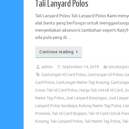
Tali Lanyard Polos
Tali Lanyard Polos Tali Lanyard Polos Kami menye
alat bantu yang berfungsi untuk menggantungaka
menyediakan aksesoris tambahan seperti Kait/
ada pula yang di…
Continue reading
admin
September 14, 2019
Uncategori
Gantungan Id Card Polos
,
Gantungan Id Polos
,
Ga
Card Polos
,
Gantungan Name Tag Kosong
,
Gantunga
Grosir Tali Id Card Polos
,
Harga Tali Untuk Id Card
,
Ju
Name Tag Polos
,
Jual Lanyard Kosongan
,
Jual Lanyar
Lanyard Polos Surabaya
,
Kalung Name Tag Polos
,
La
Promosi
,
Tali Id Card Stopper
,
Tali Id Card Untuk Pani
Kosong
,
Tali Lanyard Polos
,
Tali Name Tag Polos
,
Tal