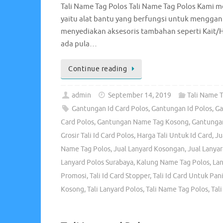
Tali Name Tag Polos Tali Name Tag Polos Kami me
yaitu alat bantu yang berfungsi untuk menggant
menyediakan aksesoris tambahan seperti Kait/
ada pula…
Continue reading
admin
September 14, 2019
Tali Name T
Gantungan Id Card Polos
,
Gantungan Id Polos
,
Ga
Card Polos
,
Gantungan Name Tag Kosong
,
Gantunga
Grosir Tali Id Card Polos
,
Harga Tali Untuk Id Card
,
Ju
Name Tag Polos
,
Jual Lanyard Kosongan
,
Jual Lanyar
Lanyard Polos Surabaya
,
Kalung Name Tag Polos
,
La
Promosi
,
Tali Id Card Stopper
,
Tali Id Card Untuk Pani
Kosong
,
Tali Lanyard Polos
,
Tali Name Tag Polos
,
Tal