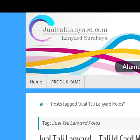
Skip
to
content
Skip
Home
PRODUK KAMI
to
content
Home
Posts tagged "Jual Tali Lanyard Polos"
Tag:
Jual Tali Lanyard Polos
Jual Tali Lanyard – Tali Id Card 