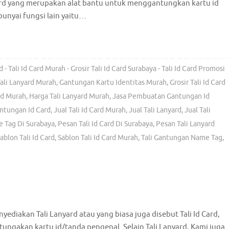
Card yang merupakan alat bantu untuk menggantungkan kartu id
unyai fungsi lain yaitu…
d - Tali Id Card Murah - Grosir Tali Id Card Surabaya - Tali Id Card Promosi
Tali Lanyard Murah
,
Gantungan Kartu Identitas Murah
,
Grosir Tali Id Card
ard Murah
,
Harga Tali Lanyard Murah
,
Jasa Pembuatan Gantungan Id
antungan Id Card
,
Jual Tali Id Card Murah
,
Jual Tali Lanyard
,
Jual Tali
 Tag Di Surabaya
,
Pesan Tali Id Card Di Surabaya
,
Pesan Tali Lanyard
ablon Tali Id Card
,
Sablon Tali Id Card Murah
,
Tali Gantungan Name Tag
,
ediakan Tali Lanyard atau yang biasa juga disebut Tali Id Card,
ungakan kartu id/tanda pengenal. Selain Tali Lanyard, Kami juga