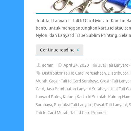
Jual Tali Lanyard – Tali Id Card Murah Kami mel
bantu untuk menggantungkan kartu id atau tand
Nylon, dan Lanyard Tisue Sublim Printing. Selai
Continue reading
admin
April 24, 2020
Jual Tali Lanyard -
Distributor Tali Id Card Perusahaan
,
Distributor 
Murah
,
Grosir Tali Id Card Surabaya
,
Grosir Tali Lany
Card
,
Jasa Pembuatan Lanyard Surabaya
,
Jual Tali G
Lanyard Polos
,
Kalung Kartu Id Sekolah
,
Kalung Name
Surabaya
,
Produksi Tali Lanyard
,
Pusat Tali Lanyard
,
S
Tali Id Card Murah
,
Tali Id Card Promosi