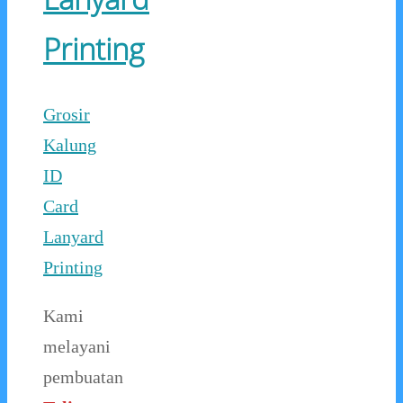
Printing
Grosir
Kalung
ID
Card
Lanyard
Printing
Kami
melayani
pembuatan