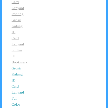
Card
Lanyard
Printing
,
Grosir
Kalung
ID
Card
Lanyard
Sublim
.
Bookmark
.
Grosir
Kalung
ID
Card
Lanyard
Full
Color