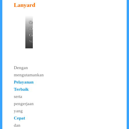
Lanyard
Card
Card
Yoyo
Holder
Holder
ID
Karet
Plastik
Card
Transparant
Warna
Dengan
mengutamankan
Pelayanan
Terbaik
serta
pengerjaan
yang
Cepat
dan