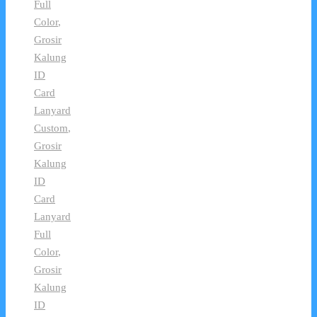
Full
Color
,
Grosir
Kalung
ID
Card
Lanyard
Custom
,
Grosir
Kalung
ID
Card
Lanyard
Full
Color
,
Grosir
Kalung
ID