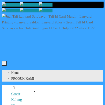
Skip
to
content
Skip
Home
to
PRODUK KAMI
content
Home
Grosir
Kalung