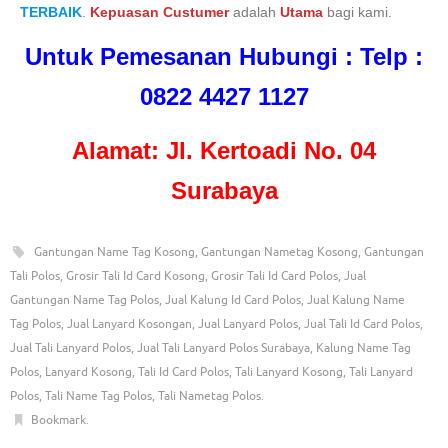
TERBAIK
.
Kepuasan
Custumer
adalah
Utama
bagi kami.
Untuk Pemesanan Hubungi : Telp :
0822 4427 1127
Alamat: Jl. Kertoadi No. 04
Surabaya
Gantungan Name Tag Kosong
,
Gantungan Nametag Kosong
,
Gantungan
Tali Polos
,
Grosir Tali Id Card Kosong
,
Grosir Tali Id Card Polos
,
Jual
Gantungan Name Tag Polos
,
Jual Kalung Id Card Polos
,
Jual Kalung Name
Tag Polos
,
Jual Lanyard Kosongan
,
Jual Lanyard Polos
,
Jual Tali Id Card Polos
,
Jual Tali Lanyard Polos
,
Jual Tali Lanyard Polos Surabaya
,
Kalung Name Tag
Polos
,
Lanyard Kosong
,
Tali Id Card Polos
,
Tali Lanyard Kosong
,
Tali Lanyard
Polos
,
Tali Name Tag Polos
,
Tali Nametag Polos
.
Bookmark
.