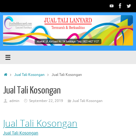
Skip
to
content
Home
Jual Tali Kosongan
Jual Tali Kosongan
Jual Tali Kosongan
admin
September 22, 2019
Jual Tali Kosongan
Jual Tali Kosongan
Jual Tali Kosongan