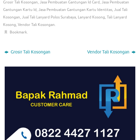
Grosir Tali Kosongan
,
Jasa Pembuatan Gantungan Id Card
,
Jasa Pembuatan
Gantungan Kartu Id
,
Jasa Pembuatan Gantungan Kartu Identitas
,
Jual Tali
Kosongan
,
Jual Tali Lanyard Polos Surabaya
,
Lanyard Kosong
,
Tali Lanyard
Kosong
,
Vendor Tali Kosongan
.
Bookmark
.
Grosir Tali Kosongan
Vendor Tali Kosongan