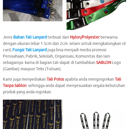
Jenis
Bahan Tali Lanyard
terbuat dari
Nylon/Polyester
berwarna
dengan ukuran lebar 1.5cm dan 2cm. selain untuk mengkalungkan id
card,
Fungsi Tali Lanyard
juga bisa menjadi media promosi
Perusahaan, Pabrik, Sekolah, Organisasi, Komunitas dan lain
sebagainya. karna di bagian tali dapat di tambahkan
SABLON
Logo
(Gambar) maupun Teks (Tulisan).
Kami juga menyediakan
Tali Polos
apabila anda menginginkan
Tali
Tanpa Sablon
. sehingga anda dapat menyesuaikan segala kebutuhan
produk yang anda inginkan.