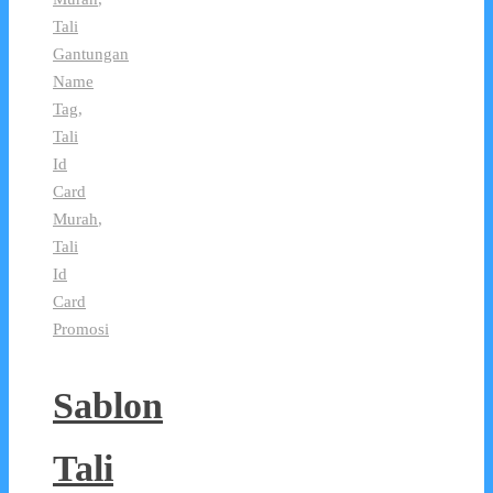
Tali
Gantungan
Name
Tag
,
Tali
Id
Card
Murah
,
Tali
Id
Card
Promosi
Sablon
Tali