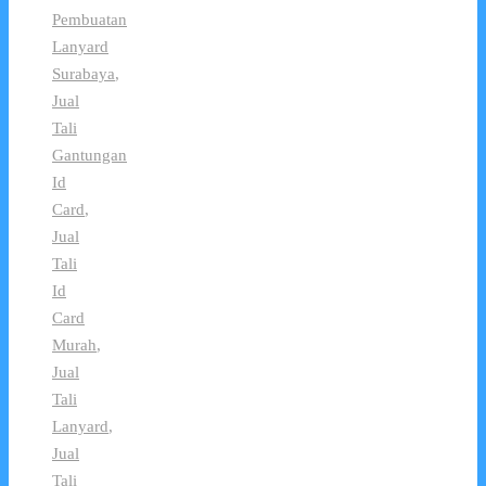
Pembuatan
Lanyard
Surabaya
,
Jual
Tali
Gantungan
Id
Card
,
Jual
Tali
Id
Card
Murah
,
Jual
Tali
Lanyard
,
Jual
Tali