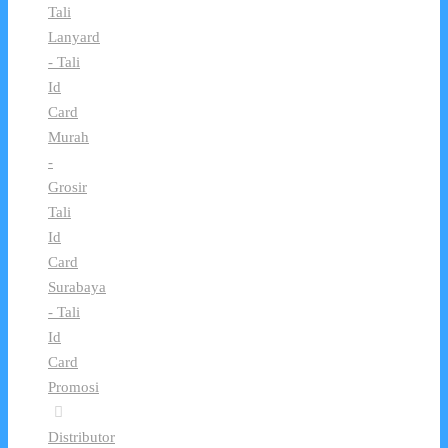
Tali
Lanyard
- Tali
Id
Card
Murah
-
Grosir
Tali
Id
Card
Surabaya
- Tali
Id
Card
Promosi
Distributor