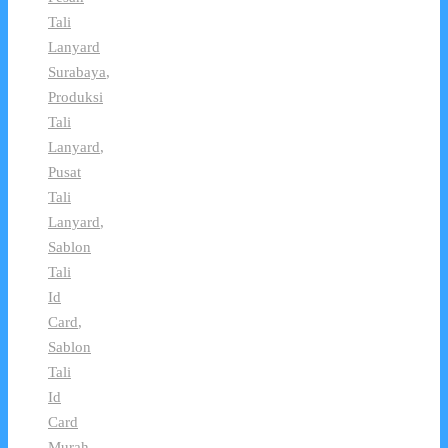
Tali
Lanyard
Surabaya
,
Produksi
Tali
Lanyard
,
Pusat
Tali
Lanyard
,
Sablon
Tali
Id
Card
,
Sablon
Tali
Id
Card
Murah
,