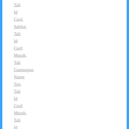
Tali
Id
Card
,
Sablon
Tali
Id
Card
Murah
,
Tali
Gantungan
Name
Tag
,
Tali
Id
Card
Murah
,
Tali
Id