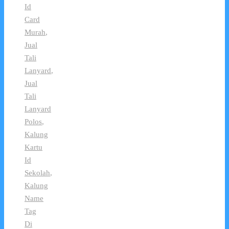
Id
Card
Murah
,
Jual
Tali
Lanyard
,
Jual
Tali
Lanyard
Polos
,
Kalung
Kartu
Id
Sekolah
,
Kalung
Name
Tag
Di