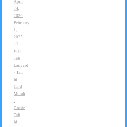
April
24,
2020
February
1,
2025
Jual
Tali
Lanyard
- Tali
Id
Card
Murah
-
Grosir
Tali
Id