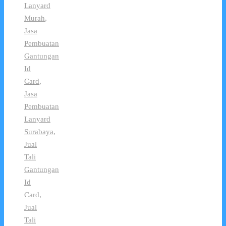
Lanyard
Murah
,
Jasa
Pembuatan
Gantungan
Id
Card
,
Jasa
Pembuatan
Lanyard
Surabaya
,
Jual
Tali
Gantungan
Id
Card
,
Jual
Tali