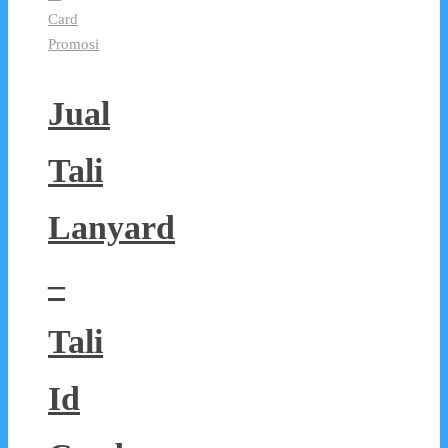
Card
Promosi
Jual
Tali
Lanyard
–
Tali
Id