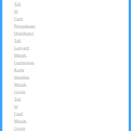
Tali
Id
Card
Perusahaan
,
Distributor
Tali
Lanyard
Murah
,
Gantungan
Kartu
Identitas
Murah
,
Grosir
Tali
Id
Card
Murah
,
Grosir