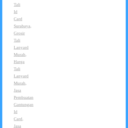
Tali
Id
Card
Surabaya
,
Grosir
Tali
Lanyard
Murah
,
Harga
Tali
Lanyard
Murah
,
Jasa
Pembuatan
Gantungan
Id
Card
,
Jasa