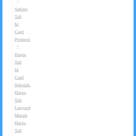
Sablon
Tali
Id
Card
Promosi
Harga
Tali
Id
Card
Sekolah
,
Harga
Tali
Lanyard
Murah
,
Harga
Tali