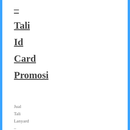
–
Tali
Id
Card
Promosi
Jual
Tali
Lanyard
–