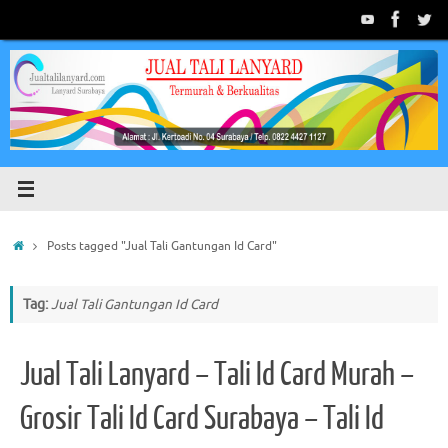
Skip
to
content
Home
Posts tagged "Jual Tali Gantungan Id Card"
Tag:
Jual Tali Gantungan Id Card
Jual Tali Lanyard – Tali Id Card Murah –
Grosir Tali Id Card Surabaya – Tali Id