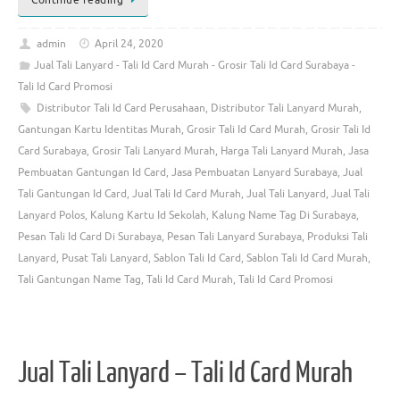
Continue reading
admin
April 24, 2020
Jual Tali Lanyard - Tali Id Card Murah - Grosir Tali Id Card Surabaya -
Tali Id Card Promosi
Distributor Tali Id Card Perusahaan
,
Distributor Tali Lanyard Murah
,
Gantungan Kartu Identitas Murah
,
Grosir Tali Id Card Murah
,
Grosir Tali Id
Card Surabaya
,
Grosir Tali Lanyard Murah
,
Harga Tali Lanyard Murah
,
Jasa
Pembuatan Gantungan Id Card
,
Jasa Pembuatan Lanyard Surabaya
,
Jual
Tali Gantungan Id Card
,
Jual Tali Id Card Murah
,
Jual Tali Lanyard
,
Jual Tali
Lanyard Polos
,
Kalung Kartu Id Sekolah
,
Kalung Name Tag Di Surabaya
,
Pesan Tali Id Card Di Surabaya
,
Pesan Tali Lanyard Surabaya
,
Produksi Tali
Lanyard
,
Pusat Tali Lanyard
,
Sablon Tali Id Card
,
Sablon Tali Id Card Murah
,
Tali Gantungan Name Tag
,
Tali Id Card Murah
,
Tali Id Card Promosi
Jual Tali Lanyard – Tali Id Card Murah