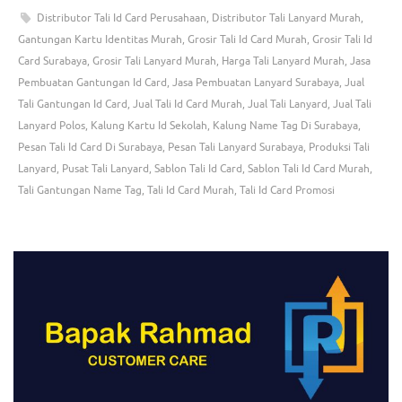
Distributor Tali Id Card Perusahaan
,
Distributor Tali Lanyard Murah
,
Gantungan Kartu Identitas Murah
,
Grosir Tali Id Card Murah
,
Grosir Tali Id
Card Surabaya
,
Grosir Tali Lanyard Murah
,
Harga Tali Lanyard Murah
,
Jasa
Pembuatan Gantungan Id Card
,
Jasa Pembuatan Lanyard Surabaya
,
Jual
Tali Gantungan Id Card
,
Jual Tali Id Card Murah
,
Jual Tali Lanyard
,
Jual Tali
Lanyard Polos
,
Kalung Kartu Id Sekolah
,
Kalung Name Tag Di Surabaya
,
Pesan Tali Id Card Di Surabaya
,
Pesan Tali Lanyard Surabaya
,
Produksi Tali
Lanyard
,
Pusat Tali Lanyard
,
Sablon Tali Id Card
,
Sablon Tali Id Card Murah
,
Tali Gantungan Name Tag
,
Tali Id Card Murah
,
Tali Id Card Promosi