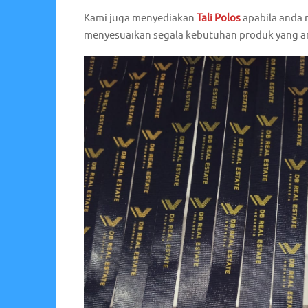
Kami juga menyediakan
Tali Polos
apabila anda
menyesuaikan segala kebutuhan produk yang a