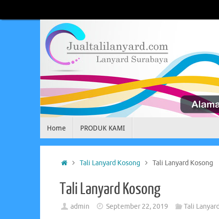
Skip
to
content
Skip
Home
PRODUK KAMI
to
content
Home
Tali Lanyard Kosong
Tali Lanyard Kosong
Tali Lanyard Kosong
admin
September 22, 2019
Tali Lanyar