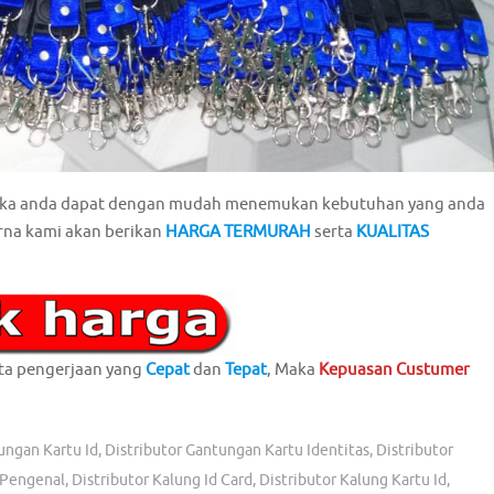
maka anda dapat dengan mudah menemukan kebutuhan yang anda
rna kami akan berikan
HARGA TERMURAH
serta
KUALITAS
ta pengerjaan yang
Cepat
dan
Tepat
, Maka
Kepuasan
Custumer
ungan Kartu Id
,
Distributor Gantungan Kartu Identitas
,
Distributor
 Pengenal
,
Distributor Kalung Id Card
,
Distributor Kalung Kartu Id
,