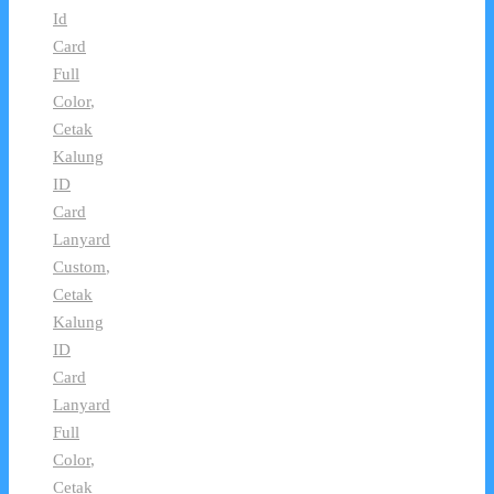
Id
Card
Full
Color
,
Cetak
Kalung
ID
Card
Lanyard
Custom
,
Cetak
Kalung
ID
Card
Lanyard
Full
Color
,
Cetak