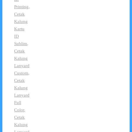
Printing
,
Cetak
Kalung
Kartu
ID
Sublim
,
Cetak
Kalung
Lanyard
Custom
,
Cetak
Kalung
Lanyard
Full
Color
,
Cetak
Kalung