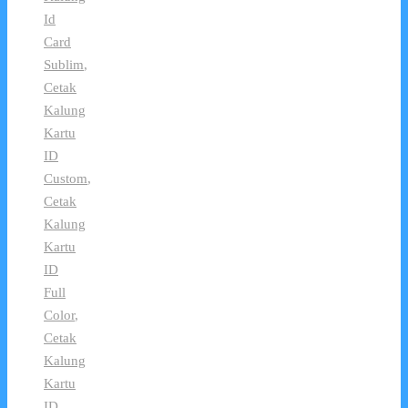
Id
Card
Sublim
,
Cetak
Kalung
Kartu
ID
Custom
,
Cetak
Kalung
Kartu
ID
Full
Color
,
Cetak
Kalung
Kartu
ID