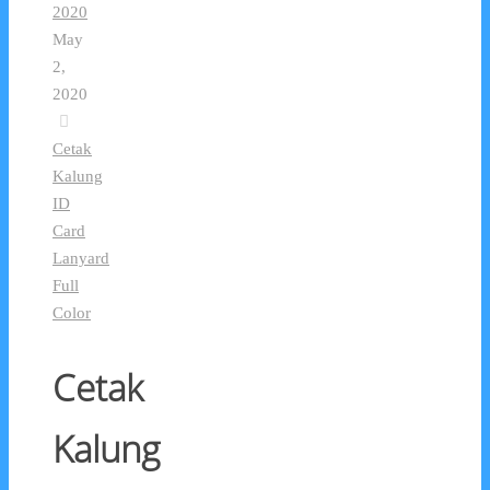
2020
May
2,
2020
Cetak
Kalung
ID
Card
Lanyard
Full
Color
Cetak
Kalung