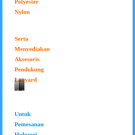
Polyester
Nylon
Serta
Menyediakan
Aksesoris
Pendukung
Lanyard
Card
Card
Yoyo
Holder
Holder
ID
Karet
Plastik
Card
Transparant
Warna
Untuk
Pemesanan
Hubungi