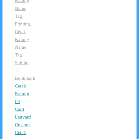
Kalung
Name
Tag
Printing
,
Cetak
Kalung
Name
Tag
Sublim
.
Bookmark
.
Cetak
Kalung
ID
Card
Lanyard
Custom
Cetak