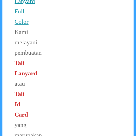
Lanyard
Full
Color
Kami
melayani
pembuatan
Tali
Lanyard
atau
Tali
Id
Card
yang
merupakan