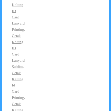
Kalung
ID
Card
Lanyard
Printing
,
Cetak
Kalung
ID
Card
Lanyard
Sublim
,
Cetak
Kalung
Id
Card
Printing
,
Cetak
Kalung