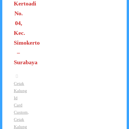
Kertoadi
No.
04,
Kec.
Simokerto
–
Surabaya
Cetak
Kalung
Id
Card
Custom
,
Cetak
Kalung