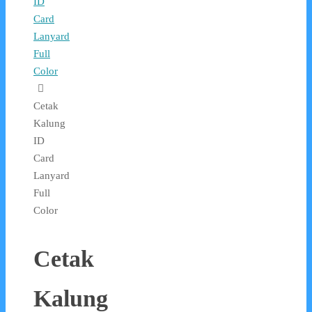
ID
Card
Lanyard
Full
Color
Cetak
Kalung
ID
Card
Lanyard
Full
Color
Cetak
Kalung