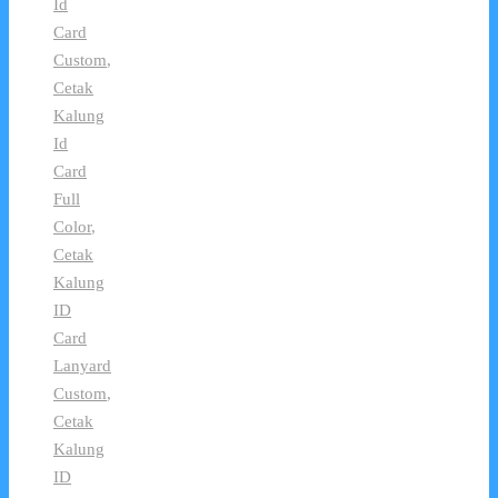
Id
Card
Custom
,
Cetak
Kalung
Id
Card
Full
Color
,
Cetak
Kalung
ID
Card
Lanyard
Custom
,
Cetak
Kalung
ID