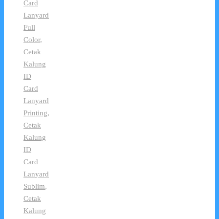
Card
Lanyard
Full
Color
,
Cetak
Kalung
ID
Card
Lanyard
Printing
,
Cetak
Kalung
ID
Card
Lanyard
Sublim
,
Cetak
Kalung