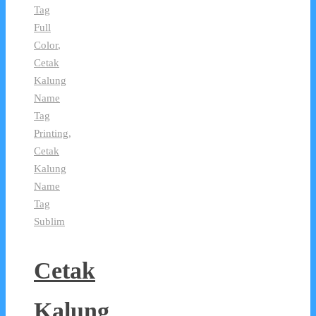
Tag
Full
Color
,
Cetak
Kalung
Name
Tag
Printing
,
Cetak
Kalung
Name
Tag
Sublim
Cetak
Kalung