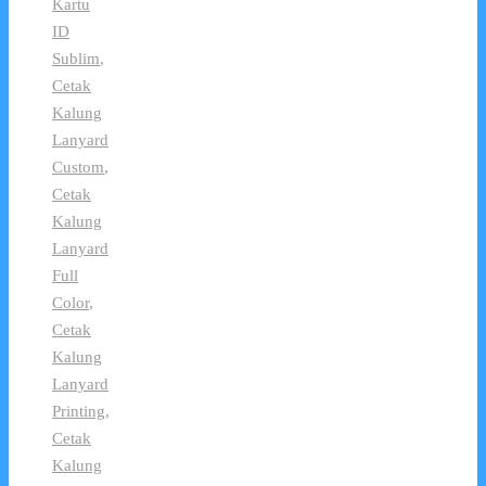
Kartu
ID
Sublim
,
Cetak
Kalung
Lanyard
Custom
,
Cetak
Kalung
Lanyard
Full
Color
,
Cetak
Kalung
Lanyard
Printing
,
Cetak
Kalung