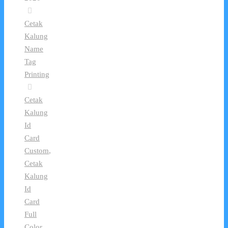
Cetak
Kalung
Name
Tag
Printing
Cetak
Kalung
Id
Card
Custom
,
Cetak
Kalung
Id
Card
Full
Color
,