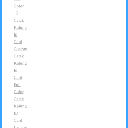
Color
Cetak
Kalung
Id
Card
Custom
,
Cetak
Kalung
Id
Card
Full
Color
,
Cetak
Kalung
ID
Card
Lanyard