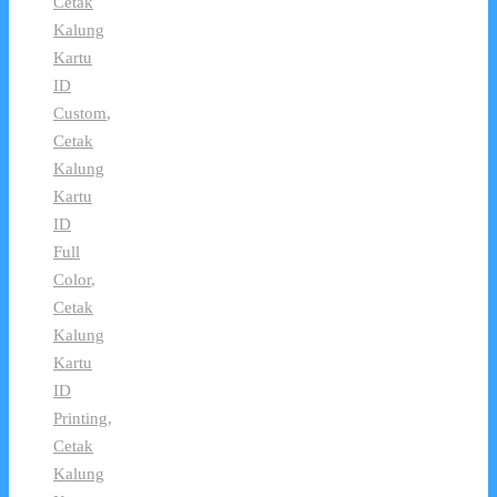
Cetak
Kalung
Kartu
ID
Custom
,
Cetak
Kalung
Kartu
ID
Full
Color
,
Cetak
Kalung
Kartu
ID
Printing
,
Cetak
Kalung