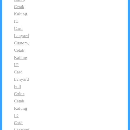
Cetak
Kalung
ID
Card
Lanyard
Custom
,
Cetak
Kalung
ID
Card
Lanyard
Full
Color
,
Cetak
Kalung
ID
Card
Lanyard