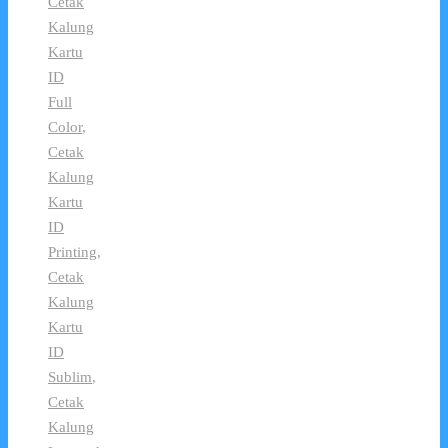
Cetak
Kalung
Kartu
ID
Full
Color
,
Cetak
Kalung
Kartu
ID
Printing
,
Cetak
Kalung
Kartu
ID
Sublim
,
Cetak
Kalung