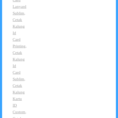
Lanyard
Sublim
,
Cetak
Kalung
Id
Card
Printing
,
Cetak
Kalung
Id
Card
Sublim
,
Cetak
Kalung
Kartu
ID
Custom
,