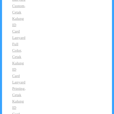
Custom
,
Cetak
Kalung
ID
Card
Lanyard
Full
Color
,
Cetak
Kalung
ID
Card
Lanyard
Printing
,
Cetak
Kalung
ID
Card