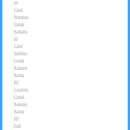
Id
Card
Printing
,
Cetak
Kalung
Id
Card
Sublim
,
Cetak
Kalung
Kartu
ID
Custom
,
Cetak
Kalung
Kartu
ID
Full