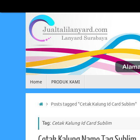
Skip
to
content
Skip
Home
PRODUK KAMI
to
content
Home
Posts tagged "Cetak Kalung Id Card Sublim"
Tag:
Cetak Kalung Id Card Sublim
Cetak Kalung Name Tag Sublim